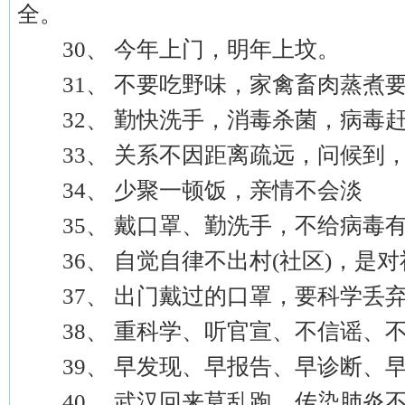
全。
30、 今年上门，明年上坟。
31、 不要吃野味，家禽畜肉蒸煮要
32、 勤快洗手，消毒杀菌，病毒
33、 关系不因距离疏远，问候到，
34、 少聚一顿饭，亲情不会淡
35、 戴口罩、勤洗手，不给病毒
36、 自觉自律不出村(社区)，是
37、 出门戴过的口罩，要科学丢
38、 重科学、听官宣、不信谣、不
39、 早发现、早报告、早诊断、早
40、 武汉回来莫乱跑，传染肺炎不