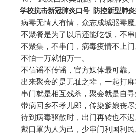
学校抗击新冠肺炎口号_防控新型肺炎
病毒无情人有情，众志成城驱毒魔
不聚餐是为了以后还能吃饭，不串
不聚集，不串门，病毒疫情不上门
不怕一万就怕万一。
不信谣不传谣，官方媒体最可靠。
出来聚会的是无耻之辈，一起打麻
串门就是相互残杀，聚会就是自寻
带病回乡不孝儿郎，传染爹娘丧尽
待到病毒驱散时，出门再转也不迟
戴口罩为人为己，少串门利国利民