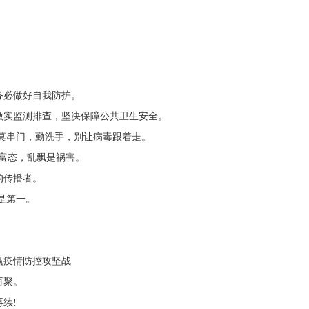
。
。
必做好自我防护。
实监测排查，坚决保障公共卫生安全。
莫串门，勤洗手，别让病毒跟着走。
富态，乱飘是祸害。
传播者。
是第一。
。
疫情防控攻坚战
再聚。
续!