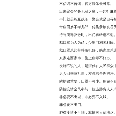
不信谣不传谣，官方媒体最可靠。
出来聚会的是无耻之辈，一起打麻将
串门就是相互残杀，聚会就是自寻
带病回乡不孝儿郎，传染爹娘丧尽
待到病毒驱散时，出门再转也不迟
戴口罩为人为己，少串门利国利民
戴口罩总比带呼吸机好，躺家里总比躺
东家走西家串，染上病毒不好办。
发烧不说的人，是潜伏在人民群众中
返乡回来莫乱串，左邻右舍捏把汗
防护很重要，口罩不可少。用完不乱
防控疫情全民参与，抗击肺炎人人
非必要不出城，非必要不入城。
非必要不出门。
肺炎疫情不可怕，就怕有人乱溜达