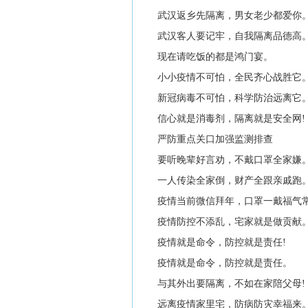
武汉返乡先隔离，男女老少都爱你
武汉客人要记牢，自我隔离品德高
现在请吃饭的都是鸿门宴。
小小疫情不可怕，全民齐心战胜它
新冠病毒不可怕，科学防治远离它
信心就是消毒剂，隔离就是安全网!
严防重点关口加强监测排查
要听晚辈好言劝，不戴口罩全家嫌
一人传染全家倒，财产全跟亲戚跑
疫情当前微信拜年，口罩一戴福气
疫情防控不添乱，宅家就是做贡献
疫情就是命令，防控就是责任!
疫情就是命令，防控就是责任。
与其外出要隔离，不如在家陪父母!
远离疫情家里宅，防病防灾幸福来