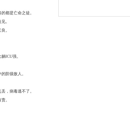
的都是亡命之徒。
短见。
天良。
。
。
ICU强。
的阶级敌人。
。
丢，病毒逃不了。
有责。
。