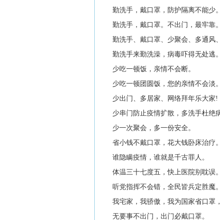
勤洗手，戴口罩，防护隔离不能少。
勤洗手，戴口罩。不出门，最牢靠
勤洗手、戴口罩、少聚会、多通风、
勤洗手来勤洗澡，病毒吓得无处逃
少吃一顿饭，亲情不会断。
少吃一顿团圆饭，您的亲情不会淡
少出门、多居家、网络拜年乐大家!
少串门防止疫情扩散，多洗手杜绝病
少一次聚会，多一份安全。
省小钱不戴口罩，花大钱卧床治疗
谁隐瞒疫情，谁就是千古罪人。
体温三十七度五，快上医院别耽误
听党指挥不会错，全民皆兵定胜魔
我宅家，我骄傲，我为国家省口罩，
无要事不出门，出门必戴口罩。