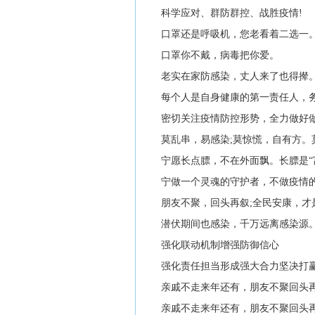
科学应对、群防群控、战胜疫情!
口罩还是呼吸机，您老看着二选一
口罩你不戴，病毒把你爱。
老实在家防感染，丈人来了也得撵
每个人是自身健康的第一责任人，务
密切关注疫情防控形势，全力做好做
莫乱串，易感染;莫惊慌，自有方。
宁愿长点膘，不在外面飘。长膘是“
宁做一个灵魂的守护者，不做疫情的
朋友不聚，回头再叙;全民安康，才
潜伏期间也感染，千万远离感染源
强化联动机制增强防御信心
强化责任担当形成强大合力坚决打赢
亲戚不走来年还有，朋友不聚回头
亲戚不走来年还有，朋友不聚回头再