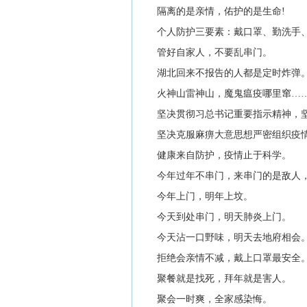
隔离的是亲情，佑护的是生命!
个人防护三要素：戴口罩、勤洗手、
管好自家人，不要乱串门。
湖北回来不报告的人都是定时炸弹
火神山雷神山，魔鬼瘟疫哪里窜…
坚决贯彻习总书记重要指示精神，坚
坚决克服麻痹大意思想严密组织疫情
健康来自防护，疫情止于科学。
今年过年不串门，来串门的是敌人，
今年上门，明年上坟。
今天到处串门，明天肺炎上门。
今天沾一口野味，明天去地府相会
拒绝会亲情不减，戴上口罩最安全
聚餐就是找死，拜年就是害人。
聚会一时爽，全家感染悔。