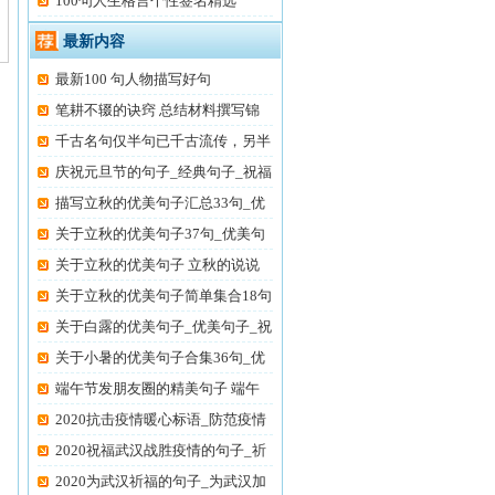
100句人生格言个性签名精选
最新内容
最新100 句人物描写好句
笔耕不辍的诀窍 总结材料撰写锦
千古名句仅半句已千古流传，另半
庆祝元旦节的句子_经典句子_祝福
描写立秋的优美句子汇总33句_优
美
关于立秋的优美句子37句_优美句
子
关于立秋的优美句子 立秋的说说
发
关于立秋的优美句子简单集合18句
关于白露的优美句子_优美句子_祝
关于小暑的优美句子合集36句_优
美
端午节发朋友圈的精美句子 端午
节
2020抗击疫情暖心标语_防范疫情
打
2020祝福武汉战胜疫情的句子_祈
祷
2020为武汉祈福的句子_为武汉加