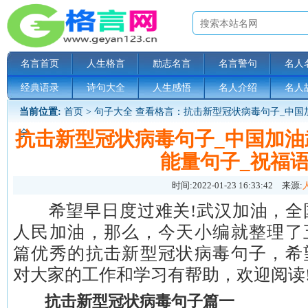
名言首页
人生格言
励志名言
名言警句
名人
经典语录
诗句大全
人生感悟
名人介绍
名人
当前位置:
首页
>
句子大全
查看格言：抗击新型冠状病毒句子_中国
抗击新型冠状病毒句子_中国加油
全
能量句子_祝福
时间:
2022-01-23 16:33:42
来源:
希望早日度过难关!武汉加油，全
人民加油，那么，今天小编就整理了
篇优秀的抗击新型冠状病毒句子，希
对大家的工作和学习有帮助，欢迎阅读
抗击新型冠状病毒句子篇一