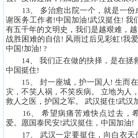
13、 多治愈出院一个，就是一份
谢医务工作者!中国加油!武汉挺住! 
有五千年的文明史，我们是越艰难，越
战胜困难的自信! 风雨过后见彩虹!我
中国!加油! ?
14、 我们正在做的抉择，是在拯救
中国挺住!
15、 封一座城，护一国人! 生而在
灾，不笑人祸，不笑疾病。 立地为人，
救人之医，护国之军。 武汉挺住!武汉加
16、 希望病痛苦难快点过去，
爱。愿国泰民安!武汉挺住，中国加油!
17、 武汉一定要挺住，向白衣天