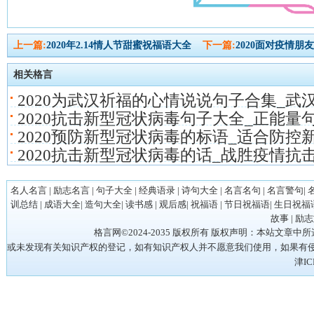
上一篇:
2020年2.14情人节甜蜜祝福语大全
下一篇:
2020面对疫情朋
相关格言
2020为武汉祈福的心情说说句子合集_武
2020抗击新型冠状病毒句子大全_正能量
2020预防新型冠状病毒的标语_适合防控
2020抗击新型冠状病毒的话_战胜疫情抗
名人名言
|
励志名言
|
句子大全
|
经典语录
|
诗句大全
|
名言名句
|
名言警句
|
训总结
|
成语大全
|
造句大全
|
读书感
|
观后感
|
祝福语
|
节日祝福语
|
生日祝福
故事
|
励志
格言网©2024-2035 版权所有 版权声明：本站
或未发现有关知识产权的登记，如有知识产权人并不愿意我们使用，如果有侵权请立
津IC