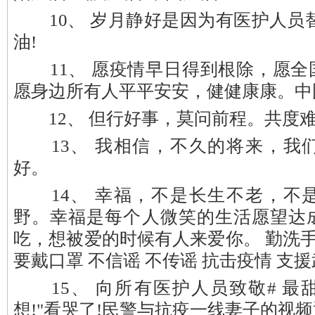
10、 岁月静好是因为有医护人员替
油!
11、 愿疫情早日得到根除，愿全
愿身边所有人平平安安，健健康康。中国加
12、 但行好事，莫问前程。共度难
13、 我相信，不久的将来，我
好。
14、 幸福，不是长生不老，不
野。幸福是每个人微笑的生活愿望达
吃，想被爱的时候有人来爱你。 勤洗手
要戴口罩 不信谣 不传谣 抗击疫情 支援
15、 向所有医护人员致敬# 最甜情
想!"看哭了!民警与抗疫一线妻子的视频