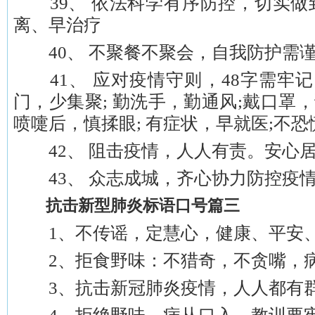
39、 依法科学有序防控，切实做
离、早治疗
40、 不聚餐不聚会，自我防护需
41、 应对疫情守则，48字需牢记
门，少集聚; 勤洗手，勤通风;戴口罩，
喷嚏后，慎揉眼; 有症状，早就医;不
42、 阻击疫情，人人有责。安心
43、 众志成城，齐心协力防控疫
抗击新型肺炎标语口号篇三
1、不传谣，定慧心，健康、平安、
2、拒食野味：不猎奇，不贪嘴，病
3、抗击新冠肺炎疫情，人人都有群