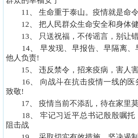
群众的幸福安宁
11、 生命重于泰山。疫情就是命
12、 把人民群众生命安全和身体
13、 只送祝福，不传谣言，别让错
14、 早发现、早报告、早隔离、
他人负责!
15、 违反禁令，招来疫病，害人
16、 向战斗在抗击疫情一线的医
致敬!
17、 疫情当前不添乱，待在家里莫乱转。ww
18、 牢记习近平总书记殷殷嘱托
阻击战
19、 采取切实有效措施，坚决遏