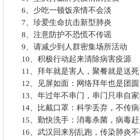
6、少吃一顿饭亲情不会淡
7、珍爱生命抗击新型肺炎
8、注意防护不恐慌不传谣
9、请减少到人群密集场所活动
10、积极行动起来清除病害疫源
11、拜年就是害人，聚餐就是送死
12、见屏如面：网络拜年也是团圆
13、年过年不串门，串门只串自家
14、比戴口罩：科学丢弃，不传病
15、勤快洗手：消毒杀菌，病毒赶
16、武汉回来别乱跑，传染肺炎不