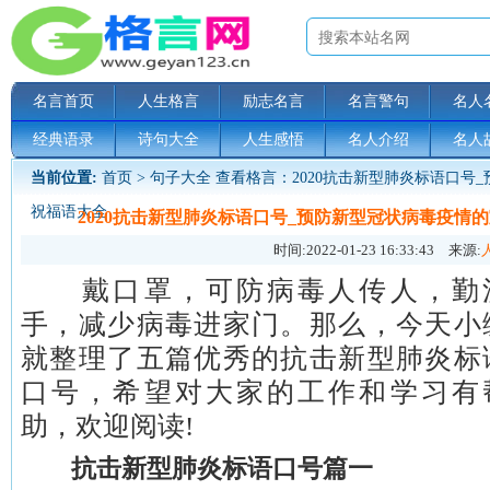
名言首页
人生格言
励志名言
名言警句
名人
经典语录
诗句大全
人生感悟
名人介绍
名人
当前位置:
首页
>
句子大全
查看格言：2020抗击新型肺炎标语口号
祝福语大全
2020抗击新型肺炎标语口号_预防新型冠状病毒疫情
时间:
2022-01-23 16:33:43
来源:
戴口罩，可防病毒人传人，勤
手，减少病毒进家门。那么，今天小
就整理了五篇优秀的抗击新型肺炎标
口号，希望对大家的工作和学习有
助，欢迎阅读!
抗击新型肺炎标语口号篇一