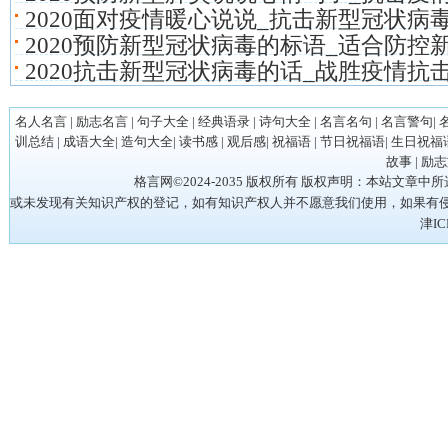
2020面对疫情暖心说说_抗击新型冠状病
2020预防新型冠状病毒的标语_适合防控
2020抗击新型冠状病毒的话_战胜疫情抗
名人名言
|
励志名言
|
句子大全
|
经典语录
|
诗句大全
|
名言名句
|
名言警句
|
训总结
|
成语大全
|
造句大全
|
读书感
|
观后感
|
祝福语
|
节日祝福语
|
生日祝福
故事
|
励志
格言网©2024-2035 版权所有 版权声明：本站
或未发现有关知识产权的登记，如有知识产权人并不愿意我们使用，如果有侵权请立
津IC