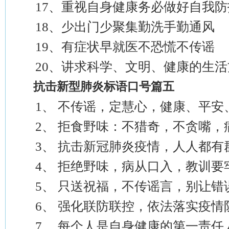
17、重视自身健康务必做好自我防
18、少出门少聚集勤洗手勤通风
19、有症状早就医不恐慌不传谣
20、讲求科学、文明、健康的生活
抗击新型肺炎标语口号篇五
1、 不传谣，定慧心，健康、平安、
2、 拒食野味：不猎奇，不贪嘴，病
3、 抗击新冠肺炎疫情，人人都有群
4、 拒绝野味，病从口入，教训要
5、 只送祝福，不传谣言，别让错误
6、 强化联防联控，依法落实疫情
7、 每个人是自身健康的第一责任