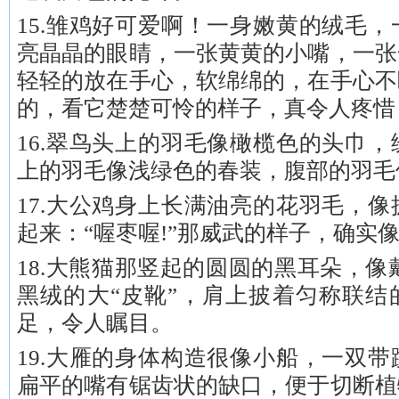
15.雏鸡好可爱啊！一身嫩黄的绒毛
亮晶晶的眼睛，一张黄黄的小嘴，一张
轻轻的放在手心，软绵绵的，在手心不
的，看它楚楚可怜的样子，真令人疼惜
16.翠鸟头上的羽毛像橄榄色的头巾
上的羽毛像浅绿色的春装，腹部的羽毛
17.大公鸡身上长满油亮的花羽毛，
起来：“喔枣喔!”那威武的样子，确实像
18.大熊猫那竖起的圆圆的黑耳朵，像
黑绒的大“皮靴”，肩上披着匀称联结
足，令人瞩目。
19.大雁的身体构造很像小船，一双
扁平的嘴有锯齿状的缺口，便于切断植