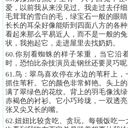
爱，以前我从来没见过。我走过去仔细
毛茸茸的雪白的毛，绿宝石一般的眼睛
长长的耳朵好像能听到四面八方的各种
看起来那么平易近人，而不是一般的兔
状，我抱起它，走进屋里去找奶奶。
60.你别看蜘蛛的样子笨重，当它沿
时，恐怕比杂技演员走钢丝还要灵巧呢
61.鸟：翠鸟喜欢停在水边的苇秆上
抓住苇秆。它的颜色非常鲜艳。头上的
满了翠绿色的花纹。背上的羽毛像浅绿
赤褐色的衬衫。它小巧玲珑，一双透亮
张又尖又长的嘴。
62.妞妞比较贪吃、贪玩。每顿饭吃