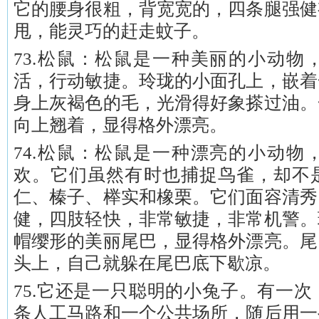
它的腰身很粗，背宽宽的，四条腿强健
甩，能灵巧的赶走蚊子。
73.松鼠：松鼠是一种美丽的小动物
活，行动敏捷。玲珑的小面孔上，嵌着
身上灰褐色的毛，光滑得好象搽过油。
向上翘着，显得格外漂亮。
74.松鼠：松鼠是一种漂亮的小动物
欢。它们虽然有时也捕捉鸟雀，却不
仁、榛子、榉实和橡栗。它们面容清秀
健，四肢轻快，非常敏捷，非常机警。
帽缨形的美丽尾巴，显得格外漂亮。尾
头上，自己就躲在尾巴底下歇凉。
75.它还是一只聪明的小兔子。有一
条人工马路和一个公共场所，随后用一