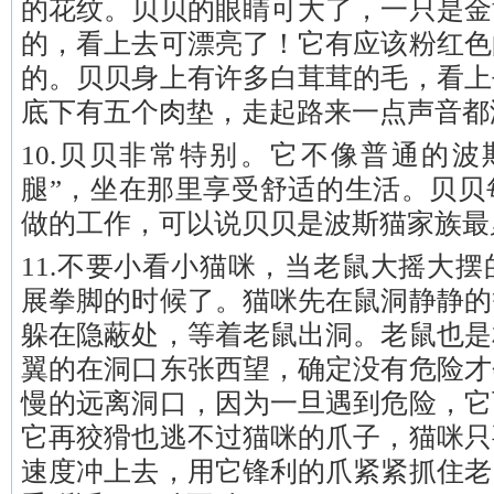
的花纹。贝贝的眼睛可大了，一只是金
的，看上去可漂亮了！它有应该粉红色
的。贝贝身上有许多白茸茸的毛，看上
底下有五个肉垫，走起路来一点声音都
10.贝贝非常特别。它不像普通的波
腿”，坐在那里享受舒适的生活。贝贝
做的工作，可以说贝贝是波斯猫家族最
11.不要小看小猫咪，当老鼠大摇大
展拳脚的时候了。猫咪先在鼠洞静静的
躲在隐蔽处，等着老鼠出洞。老鼠也是
翼的在洞口东张西望，确定没有危险才
慢的远离洞口，因为一旦遇到危险，它
它再狡猾也逃不过猫咪的爪子，猫咪只
速度冲上去，用它锋利的爪紧紧抓住老