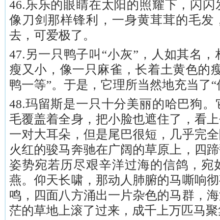
46.乐乐的眼睛在太阳的照耀下，闪
像刀剑那样锋利，一身黄茸茸的毛发
去，可爱极了。
47.另一只鸭子叫“小灰”，人如其名
瘦又小，像一只麻雀，长着土黄色的瘦
鸭一等”。于是，它理所当然地充当了“
48.玛留斯是一只十分美丽的哈巴狗
毛覆盖着全身，把小脸也遮住了，看上
一对大耳朵，但是尾巴很短，几乎完全
火红的骏马奔驰在广阔的草原上，四蹄
姿势宛若历尽艰辛洋过海的信鸽，宛
燕。仰天长啸，那动人肺腑的马嘶响彻
鸣，四面八方涌出一片杂色的马群，海
茫的草地上滚了过来，成千上万匹马聚