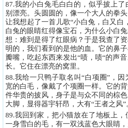
87.我的小白兔毛白白的，似乎披上
别漂亮。头圆圆的，像一个大人的拳头
让我想起了一首儿歌“小白兔，白又白
白兔的眼睛红得像宝石，为什么小白兔
想：难到是得了红眼病？于是我查了资
明的，我们看到的是他的血。它的鼻子
瓣嘴，吃起东西来发出“啧，啧“的声
长。它住在漂亮的窝里。
88.我给一只鸭子取名叫“白项圈”，
宽的白毛，像戴了个项圈一样。它的背
件华贵的披风，身子是与众不同的棕色
大脚，显得器宇轩昂，大有“王者之风”
89.我回到家，把小猫放在了地板上
一身雪白的毛，有一双浅蓝色大眼睛，