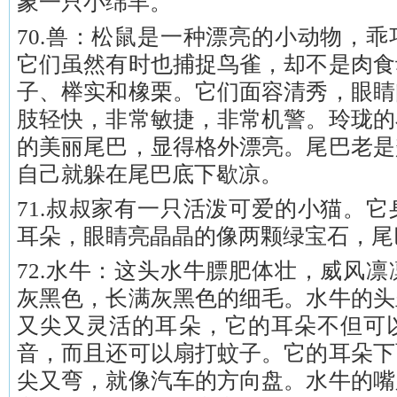
象一只小绵羊。
70.兽：松鼠是一种漂亮的小动物，
它们虽然有时也捕捉鸟雀，却不是肉食
子、榉实和橡栗。它们面容清秀，眼睛
肢轻快，非常敏捷，非常机警。玲珑的
的美丽尾巴，显得格外漂亮。尾巴老是
自己就躲在尾巴底下歇凉。
71.叔叔家有一只活泼可爱的小猫。
耳朵，眼睛亮晶晶的像两颗绿宝石，尾
72.水牛：这头水牛膘肥体壮，威风
灰黑色，长满灰黑色的细毛。水牛的头
又尖又灵活的耳朵，它的耳朵不但可
音，而且还可以扇打蚊子。它的耳朵下
尖又弯，就像汽车的方向盘。水牛的嘴