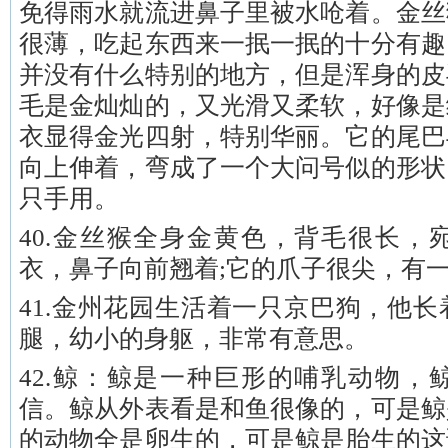
免得雨水就流进鼻子里被水呛着。金丝
很薄，吃起东西来一抿一抿的十分有趣
并没有什么特别的地方，但是浑身的皮
毛是金灿灿的，又光滑又柔软，好像是
衣显得金光四射，特别华丽。它的尾巴
向上伸着，弯成了一个大问号似的形状
只手用。
40.金丝猴全身金黄色，背毛很长，
衣，鼻子向前翘着;它的爪子很尖，有
41.金州花园生活着一只京巴狗，他
腿，幼小的身躯，非常有意思。
42.鲸：鲸是一种巨形的哺乳动物，
信。鲸从外表看是和鱼很像的，可是鲸
的动物全是卵生的，可是鲸是胎生的这