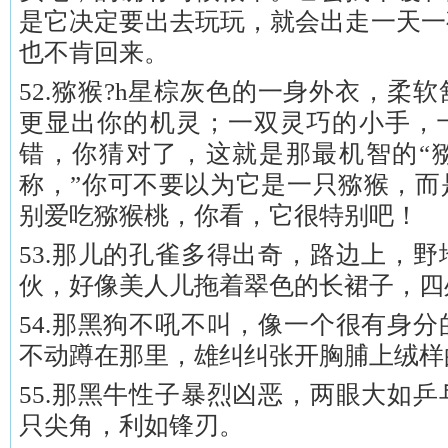
是它决定要出去玩玩，就会出走一天一
也不肯回来。
52.猕猴?h星棕灰色的一身外衣，柔
更显出你的机灵；一双灵巧的小手，
错，你猜对了，这就是那最机智的“猕
称，”你可不要以为它是一只猕猴，而
别爱吃猕猴桃，你看，它很特别吧！
53.那儿的孔雀多得出奇，路边上，
伙，好像美人儿拖着翠色的长裙子，四
54.那黑狗不吼不叫，像一个很有身
不动蹲在那里，雄纠纠张开胸脯上绒样
55.那黑牛性子暴烈凶恶，两眼大如
只尖角，利如锋刃。