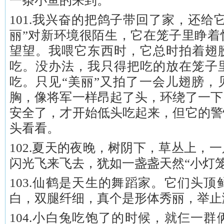
一条小鱼的来到。
101.我兴奋的把鸽子带回了家，还给
丽”对新环境很陌生，它在笼子里睁着
望望。我喂它东西时，它总时拍着翅
吃。没办法，我只得把吃的放在笼子
吃。只见“美丽”又拍了一会儿翅膀，
胸，像将军一样昂起了头，环绕了一下
安全了，才开始低头吃起来，但它的警
头看看。
102.夏天的夜晚，树阴下，草丛上，
闪光飞来飞去，犹如一盏盏天然“小灯笼
103.仙鹤是天生的舞蹈家。它们头
白，双腿纤细，真个是形体秀丽，举止
104.小白兔吃饱了的时候，就仨一