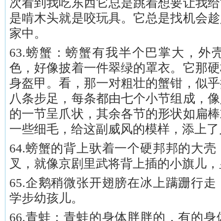
次看到我吃东西它总是跳着想要让我给
是啃木头就是咬玩具。它总是找机会趁
家中。
63.螃蟹：螃蟹有我半个巴掌大，外
色，好像披着一件翠绿的罩衣。它那硬
身盔甲。看，那一对粗壮的蟹钳，似乎
八条步足，每条都由七个小节组成，像
的一节呈爪状，其余各节的形状如扁棒
一些细毛，给这副威风的模样，添上了
64.螃蟹的背上驮着一个硬邦邦的大
叉，就像京剧里武将背上插的小旗儿，
65.企鹅稍微张开翅膀在冰上蹒跚行
学步幼孩儿。
66.青蛙：青蛙的身体胖胖的，有的