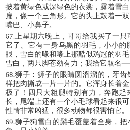
披着黄绿色或深绿色的衣裳，露着雪白
扁，像一个三角形。它的头上鼓着一双
嘴巴、小鼻子。
67.上星期六晚上，哥哥给我买了一
它了。它有一身乌黑的羽毛，小小的
眼，雪白的喙和喙上那酷似鸡冠的羽毛
雪白，两只脚苍劲有力；我给它取名—
68.狮子：狮子的眼睛圆溜溜的，牙
样把肉撕成一片一片的。它浑身长着金
极了！四只大粗腿特别有力，奔跑起
长，尾端上还有一个小毛球看起来很可
性情非常凶猛，很多动物都很害怕它。
69.狮子狗雪白的鬃毛覆盖着全身，