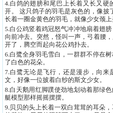
4.白鸽的翅膀和尾巴上长着又长又硬
开。 这只鸽子的羽毛是灰色的，像披
长着一圈金黄色的羽毛，就像少女颈上
5.白公鸡竖着鸡冠怒气冲冲地扇着翅
向前冲去。突然，怪叫一声，弓着腰，
开了，腾空而起向花公鸡扑去。
6.白鹭全身羽毛雪白，一群群不停在
了白色的花朵。
7.白鹭无论是飞行，还是漫步，向来
文，好像一位披着白纱的斯文少女。
8.白天鹅用红脚蹼使劲地划动着那绿
艇模型那样摇摇摆摆。
9.贝贝的头上长着一双白茸茸的耳朵