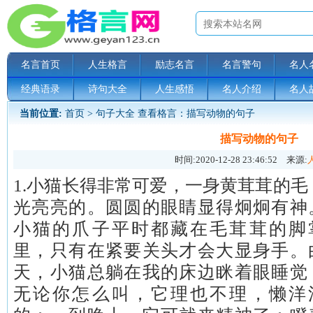
名言首页
人生格言
励志名言
名言警句
名人
经典语录
诗句大全
人生感悟
名人介绍
名人
当前位置:
首页
>
句子大全
查看格言：描写动物的句子
描写动物的句子
时间:
2020-12-28 23:46:52
来源:
1.小猫长得非常可爱，一身黄茸茸的毛
光亮亮的。圆圆的眼睛显得炯炯有神
小猫的爪子平时都藏在毛茸茸的脚
里，只有在紧要关头才会大显身手。
天，小猫总躺在我的床边眯着眼睡觉
无论你怎么叫，它理也不理，懒洋