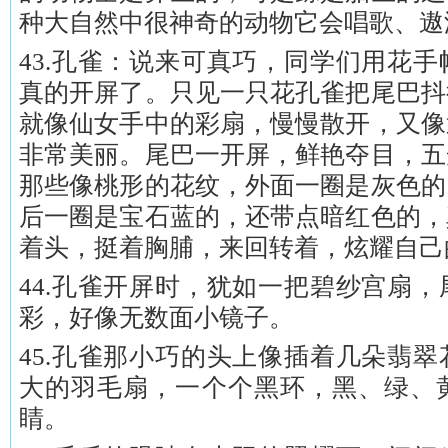
种大自然中很神奇的动物它会唱歌、遨
43.孔雀：说来可真巧，同学们用花
真的开屏了。只见一只花孔雀把尾巴抖
就像仙女手中的彩扇，慢慢散开，又像
非常美丽。尾巴一开屏，鲜艳夺目，五
那些像桃形的花纹，外面一圈是灰色的
后一圈是宝石蓝的，还带点暗红色的，
着头，挺着胸脯，来回转着，炫耀自己
44.孔雀开屏时，犹如一把碧纱宫扇
彩，好像无数面小镜子。
45.孔雀那小巧的头上像插着几朵翡
大的羽毛扇，一个个黑环，黑、绿、
睛。