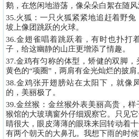
鹅，在悠闲地游荡，像朵朵白絮在随风
35.火狐：一只火狐紧紧地追赶着野
坡上像团跳跃的火球。
36.金翅雀唱着跳跃着，有时也扑打
子，给这幽静的山庄更增添了情趣。
37.金鸡有匀称的体型，矫健的双脚
黄色的“项圈”，两肩有金光灿烂的披肩
38.金鸡张开翅膀站在太阳下，就像
的，美丽极了。
39.金丝猴：金丝猴外表美丽高贵，
猴馆的大玻璃窗外仔细观察它。只见它
睛很大，眼皮薄薄的眼珠来回转动着十
有两个朝天的大鼻孔。我想下雨的时候