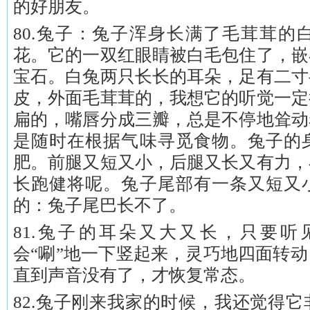
的好朋友。
80.兔子：兔子浑身长满了毛茸茸的
花。它的一双红眼睛被白毛包住了，嵌
宝石。白兔两只长长的耳朵，足有二寸
皮，外面毛茸茸的，我想它的听觉一定
扁的，嘴唇分成三瓣，总是不停地耸动
是随时在根据气味寻觅食物。兔子的
肥。前腿又短又小，后腿又长又有力，
长跑健将呢。兔子尾部有一条又短又
的：兔子尾巴长不了。
81.兔子的耳朵又大又长，只要
会“唰”地一下竖起来，灵巧地四面转
直到声音没有了，才恢复常态。
82.兔子刚来我家的时候，我还觉得