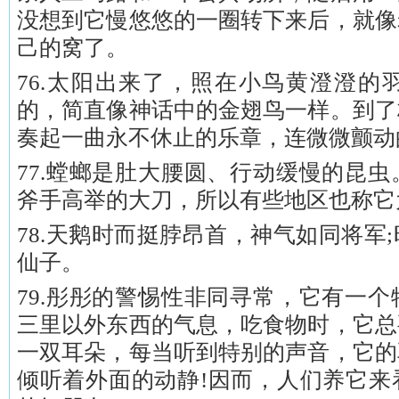
没想到它慢悠悠的一圈转下来后，就像
己的窝了。
76.太阳出来了，照在小鸟黄澄澄的
的，简直像神话中的金翅鸟一样。到了
奏起一曲永不休止的乐章，连微微颤动
77.螳螂是肚大腰圆、行动缓慢的昆
斧手高举的大刀，所以有些地区也称它为
78.天鹅时而挺脖昂首，神气如同将军
仙子。
79.彤彤的警惕性非同寻常，它有一
三里以外东西的气息，吃食物时，它总
一双耳朵，每当听到特别的声音，它的
倾听着外面的动静!因而，人们养它来