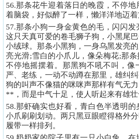
56.那条花牛迎着落日的晚霞，不停
着脑袋，好似醉了一样，懒洋洋地迈着
57.那条小狗一身金黄色的毛，闪闪
这只天真可爱的卷毛狮子狗，小黑尾巴
小绒球。那条小黑狗，一身乌黑发亮的
亮光滑;雪白的小爪儿，像朵梅花;那
不停地摇摆着。那黑狗不吼不叫，像
严、老练，一动不动蹲在那里，雄纠纠
狗的叫声不像猫的咪咪声那样有气无力
**，而是中气十足，使人听起来有雄
58.那虾确实也好看，青白色半透明
小爪刷刷划动。两只黑豆眼瞪得格外分
履带一样排列。
59.奶奶家的院子里有一只小白兔，