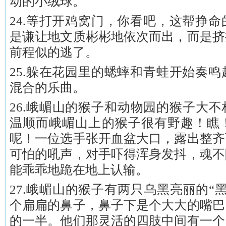
动的小绒球。
24.等打开鸡窝门，你看吧，这帮挣
是谦让地文质彬彬地依次而出，而是挤
前程似的逃了。
25.躲在花园里的蟋蟀和青蛙开始奏
混合的乐曲。
26.峨嵋山的猴子和动物园的猴子大
温顺而峨嵋山上的猴子很有野趣！瞧
呢！一位选手张开血盆大口，露出整齐
可怕的吼声，对手吓得浑身发抖，魂不
能乖乖地跪在地上认输。
27.峨嵋山的猴子有两只乌黑亮丽的“
个扁扁的鼻子，鼻子下是个大大的嘴巴
的一半。他们那灵活的四肢中间有一个