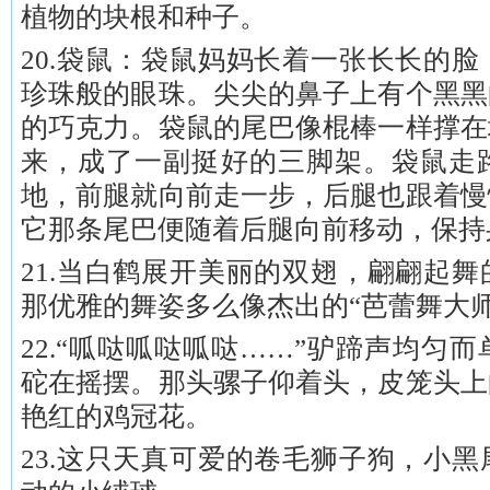
植物的块根和种子。
20.袋鼠：袋鼠妈妈长着一张长长的
珍珠般的眼珠。尖尖的鼻子上有个黑黑
的巧克力。袋鼠的尾巴像棍棒一样撑在
来，成了一副挺好的三脚架。袋鼠走
地，前腿就向前走一步，后腿也跟着慢
它那条尾巴便随着后腿向前移动，保持
21.当白鹤展开美丽的双翅，翩翩起
那优雅的舞姿多么像杰出的“芭蕾舞大师
22.“呱哒呱哒呱哒……”驴蹄声均匀
砣在摇摆。那头骡子仰着头，皮笼头上
艳红的鸡冠花。
23.这只天真可爱的卷毛狮子狗，小