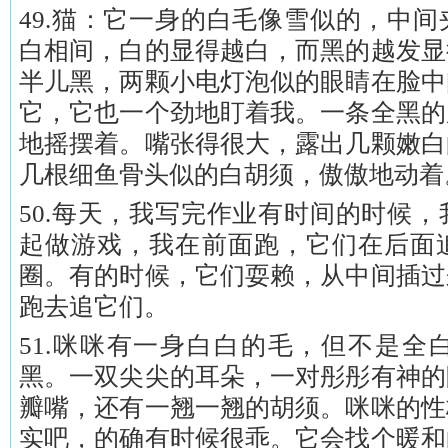
49.猫：它一身的白毛像雪似的，中
白相间，白的显得越白，而黑的越发显
半儿黑，两颗小电灯泡似的眼睛在脸中
它，它也一个劲地盯着我。一条全黑的
地摇摆着。嘴张得很大，露出几颗嫩白
几根细鱼骨头似的白胡须，傲傲地动着
50.每天，我写完作业有时间的时候
起做游戏，我在前面跑，它们在后面
圈。有的时候，它们耍赖，从中间插过
跑去追它们。
51.咪咪有一身白白的毛，但不是全
黑。一双尖尖的耳朵，一对彤彤有神的
瓣嘴，还有一翘一翘的胡须。咪咪的性
实吧，的确有时候很乖。它会找个暖和