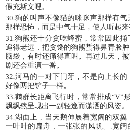
假充斯文哩。
30.狗的叫声不像猫的咪咪声那样有
那样恐怖，而是中气十足，使人听起来
31.狗熊还十分贪吃蜂蜜，常常因此
追得老远，把贪馋的狗熊蜇得鼻青脸肿
脑袋，有时还痛得直叫。再过几天，被
剧还会重演一番。
32.河马的一对下门牙，不是向上长
好像两把铲子一样。
33.鹤群长距离飞行时，常常排成“V”
飘飘然呈现出一副轻逸而潇洒的风姿。
34.湖面上，当天鹅伸展着宽阔的双
一叶叶的扁舟，一张张的风帆。.宽阔