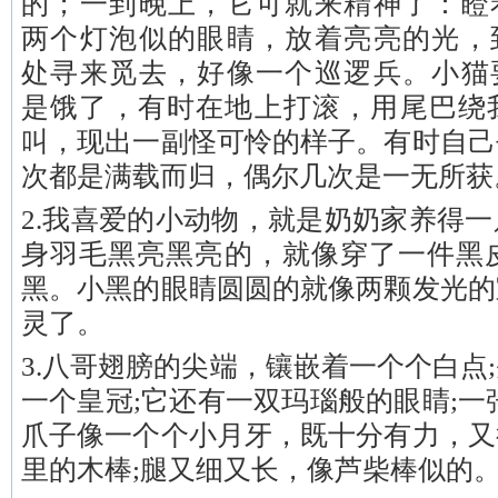
的；一到晚上，它可就来精神了：瞪
两个灯泡似的眼睛，放着亮亮的光，
处寻来觅去，好像一个巡逻兵。小猫
是饿了，有时在地上打滚，用尾巴绕我
叫，现出一副怪可怜的样子。有时自己
次都是满载而归，偶尔几次是一无所获
2.我喜爱的小动物，就是奶奶家养得
身羽毛黑亮黑亮的，就像穿了一件黑
黑。小黑的眼睛圆圆的就像两颗发光的
灵了。
3.八哥翅膀的尖端，镶嵌着一个个白点
一个皇冠;它还有一双玛瑙般的眼睛;一
爪子像一个个小月牙，既十分有力，又
里的木棒;腿又细又长，像芦柴棒似的