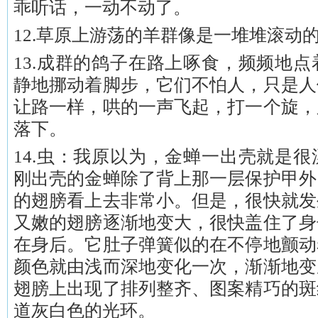
乖听话，一动不动了。
12.草原上游荡的羊群像是一堆堆滚动
13.成群的鸽子在路上啄食，频频地
静地挪动着脚步，它们不怕人，只是人
让路一样，哄的一声飞起，打一个旋，
落下。
14.虫：我原以为，金蝉一出壳就是
刚出壳的金蝉除了背上那一层保护甲外
的翅膀看上去非常小。但是，很快就发
又嫩的翅膀逐渐地变大，很快盖住了身
在身后。它肚子弹簧似的在不停地颤动
颜色就由浅而深地变化一次，渐渐地变
翅膀上出现了排列整齐、图案精巧的斑
道灰白色的光环。