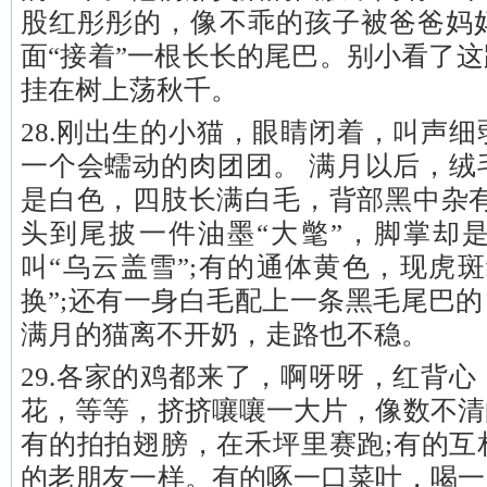
股红彤彤的，像不乖的孩子被爸爸妈
面“接着”一根长长的尾巴。别小看了
挂在树上荡秋千。
28.刚出生的小猫，眼睛闭着，叫声
一个会蠕动的肉团团。 满月以后，绒
是白色，四肢长满白毛，背部黑中杂有
头到尾披一件油墨“大氅”，脚掌却
叫“乌云盖雪”;有的通体黄色，现虎
换”;还有一身白毛配上一条黑毛尾巴的
满月的猫离不开奶，走路也不稳。
29.各家的鸡都来了，啊呀呀，红背
花，等等，挤挤嚷嚷一大片，像数不清
有的拍拍翅膀，在禾坪里赛跑;有的互
的老朋友一样。有的啄一口菜叶，喝一