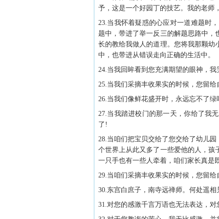
予，这是一个好园丁的技艺。我的老师
23.当我怀着疑惑的心应对一道难题
题中，带进了举一反三的解题思路中，
长的教给我做人的道理。您将我那颗幼
中，也带进从错误走向正确的生活中。
24.当我回眸看到您充满期望的眼神，
25.当我们采摘丰收果实的时候，您留
26.当我们像鲜花盛开时，永远忘不了绿
27.当我踏进校门的那一天，你给了
了!
28.当咱们把宝贝交给了您交给了幼儿
个世界上从此又多了一些爱他的人，孩
一只手也有一些人牵着，咱们家长真是
29.当咱们采摘丰收果实的时候，您留
30.东宫白庶子，南寺远禅师。何处遥
31.对您的感激千言万语也无法表达，