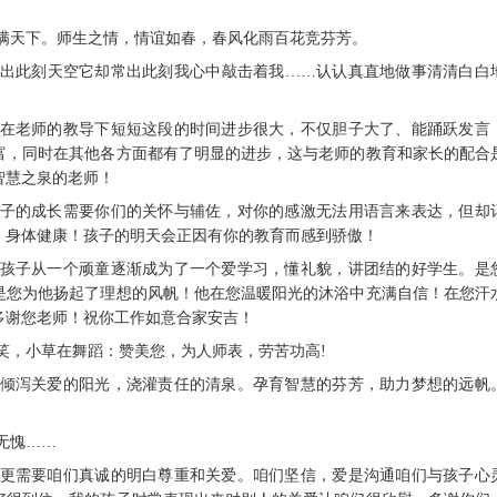
李满天下。师生之情，情谊如春，春风化雨百花竞芬芳。
后也出此刻天空它却常出此刻我心中敲击着我……认认真直地做事清清白白
孩子在老师的教导下短短这段的时间进步很大，不仅胆子大了、能踊跃发言
富，同时在其他各方面都有了明显的进步，这与老师的教育和家长的配合
智慧之泉的老师！
，孩子的成长需要你们的关怀与辅佐，对你的感激无法用语言来表达，但却
，身体健康！孩子的明天会正因有你的教育而感到骄傲！
我的孩子从一个顽童逐渐成为了一个爱学习，懂礼貌，讲团结的好学生。是
是您为他扬起了理想的风帆！他在您温暖阳光的沐浴中充满自信！在您汗
多谢您老师！祝你工作如意合家安吉！
欢笑，小草在舞蹈：赞美您，为人师表，劳苦功高!
子。倾泻关爱的阳光，浇灌责任的清泉。孕育智慧的芬芳，助力梦想的远帆
。
无愧……
分，更需要咱们真诚的明白尊重和关爱。咱们坚信，爱是沟通咱们与孩子心