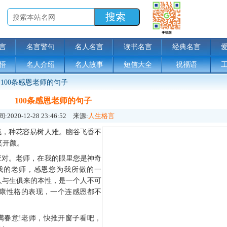
言
名言警句
名人名言
读书名言
经典名言
悟
名人介绍
名人故事
短信大全
祝福语
100条感恩老师的句子
100条感恩老师的句子
:
2020-12-28 23:46:52
来源:
人生格言
残，种花容易树人难。幽谷飞香不
笑开颜。
应对。老师，在我的眼里您是神奇
我的老师，感恩您为我所做的一
人与生俱来的本性，是一个人不可
康性格的表现，一个连感恩都不
满春意!老师，快推开窗子看吧，