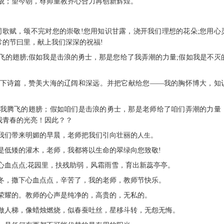
新貌；望今朝，尊师重教齐心合力再创新辉煌。
诗词歌赋，颂不完对您的崇敬!您用知识甘露，浇开我们理想的花朵;您用心
常的节曰里，献上我们深深的祝福!
腾飞的翅膀;假如我是击浪的勇士，那是您给了我弄潮的力量;假如我是不灭
情写下诗篇，赞美大海的辽阔和深远。并把它献给您——我的胸怀博大，知
给了我腾飞的翅膀；假如咱们是击浪的勇士，那是老师给了咱们弄潮的力量
我青春的光亮！因此？？
给我们带来明媚的早晨，老师把我们引向壮丽的
人生
。
还是低矮的灌木，老师，我都将以生命的翠绿向您致敬!
下心血点点;花园里，扶残助弱，风霜雨雪，育出新蕊亭亭。
秋冬，撒下心血点点，辛苦了，我的老师，教师节快乐。
是荣耀的。教师的心声是纯净的，高贵的，无私的。
山做人梯，像蜡烛燃烧，似春蚕吐丝，星移斗转，无怨无悔。