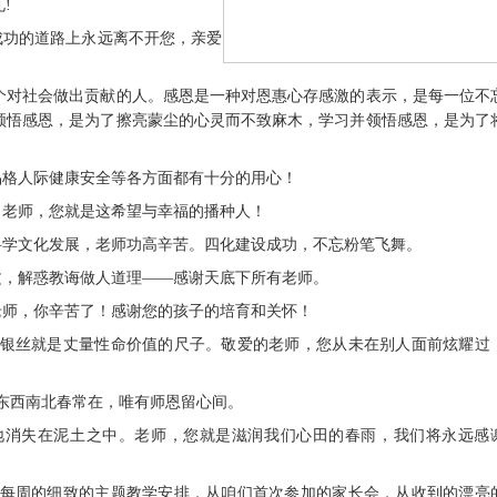
!
成功的道路上永远离不开您，亲爱
个对社会做出贡献的人。感恩是一种对恩惠心存感激的表示，是每一位不
领悟感恩，是为了擦亮蒙尘的心灵而不致麻木，学习并领悟感恩，是为了
品格人际健康安全等各方面都有十分的用心！
。老师，您就是这希望与幸福的播种人！
科学文化发展，老师功高辛苦。四化建设成功，不忘粉笔飞舞。
文，解惑教诲做人道理——感谢天底下所有老师。
老师，你辛苦了！感谢您的孩子的培育和关怀！
出的银丝就是丈量性命价值的尺子。敬爱的老师，您从未在别人面前炫耀过
。
。东西南北春常在，唯有师恩留心间。
声地消失在泥土之中。老师，您就是滋润我们心田的春雨，我们将永远感
，从每周的细致的主题教学安排，从咱们首次参加的家长会，从收到的漂亮