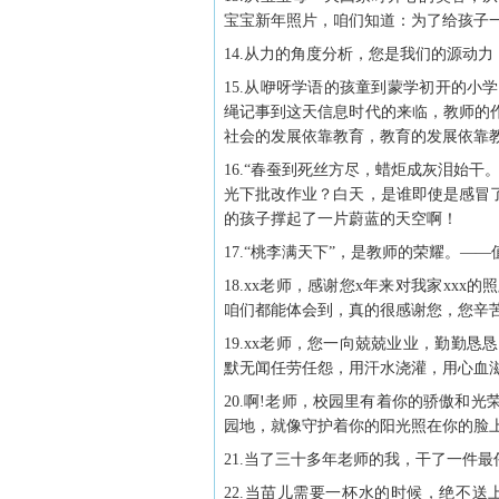
宝宝新年照片，咱们知道：为了给孩子
14.从力的角度分析，您是我们的源动
15.从咿呀学语的孩童到蒙学初开的
绳记事到这天信息时代的来临，教师的
社会的发展依靠教育，教育的发展依靠
16.“春蚕到死丝方尽，蜡炬成灰泪始
光下批改作业？白天，是谁即使是感冒
的孩子撑起了一片蔚蓝的天空啊！
17.“桃李满天下”，是教师的荣耀。
18.xx老师，感谢您x年来对我家x
咱们都能体会到，真的很感谢您，您辛
19.xx老师，您一向兢兢业业，勤勤
默无闻任劳任怨，用汗水浇灌，用心血
20.啊!老师，校园里有着你的骄傲和
园地，就像守护着你的阳光照在你的脸
21.当了三十多年老师的我，干了一件
22.当苗儿需要一杯水的时候，绝不