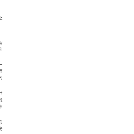
让
智
到
一
师
的
世
我
伟
彩
光