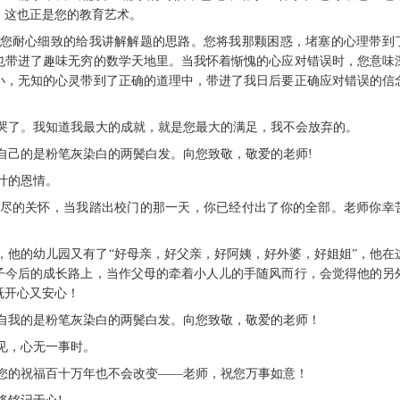
，这也正是您的教育艺术。
时，您耐心细致的给我讲解解题的思路。您将我那颗困惑，堵塞的心理带到
也带进了趣味无穷的数学天地里。当我怀着惭愧的心应对错误时，您意味
小，无知的心灵带到了正确的道理中，带进了我日后要正确应对错误的信
我哭了。我知道我最大的成就，就是您最大的满足，我不会放弃的。
给自己的是粉笔灰染白的两鬓白发。向您致敬，敬爱的老师!
叶的恩情。
我无尽的关怀，当我踏出校门的那一天，你已经付出了你的全部。老师你幸
园，他的幼儿园又有了“好母亲，好父亲，好阿姨，好外婆，好姐姐”，他在
子今后的成长路上，当作父母的牵着小人儿的手随风而行，会觉得他的另
既开心又安心！
给自我的是粉笔灰染白的两鬓白发。向您致敬，敬爱的老师！
相见，心无一事时。
对您的祝福百十万年也不会改变——老师，祝您万事如意！