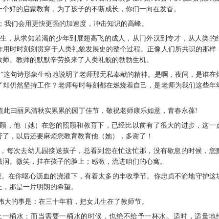
一个好的启蒙教育，为了孩子的不断成长，你们一向在发奋。
力；我们会用更快更强的加速度，冲击知识的高峰。
小学生，从求知若渴的少年到展翅高飞的成人，从门外汉到专才，从人类的
作用时时刻刻贯穿于人类礼貌发展史的整个过程。正像人们所共识的那样
教师。教师的默默辛劳换来了人类礼貌的勃勃生机。
干。”这句诗形象生动地说明了老师那无私奉献的精神。是啊，夜间，是谁在
了却仍然坚持工作？老师每时每刻都在燃烧着自己，是老师为我们这些年
——值此曰丽风清秋实累累的园丁佳节，敬祝老师康乐如意，青春永葆!
xx的照顾，他（她）在您的照顾和教育下，已经比以前有了很大的进步，这一
苦了，以后还要麻烦您教育教育他（她），多谢了！
恳恳，每次去幼儿园接送孩子，总看到您在忙这忙那，没有歇息的时候，您
滋润。微笑，挂在孩子的脸上；感激，流进咱们的心窝。
光荣。在你呕心沥血的浇灌下，有着太多的丰收季节。你忠贞不渝地守护这
上，那是一片明朗的希望。
最伟大的事是：在三十年前，把女儿生在了教师节。
送上一桶水；而当需要一桶水的时候，也绝不给予一杯水。适时，适量地