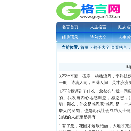
名言首页
人生格言
励志名
经典语录
诗句大全
人生感
当前位置:
首页
>
句子大全
查看格言：
时间
3.不计辛勤一砚寒，桃熟流丹，李熟技
一般，诗满人间，画满人间，英才济济
4.不论我遇到了什么，您都会与我一同
的。我发自内心地感谢您，感恩您，
切！那么，什么是感恩呢“感恩”是一个
磨灭的良知，也是现代社会成功人士健
知晓的人必定是拥有
1.有了您，花园才这般艳丽，大地才充