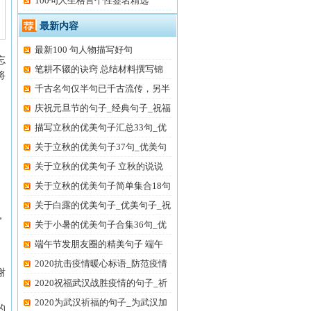
100句人生格言个性签名精选
最新内容
最新100 句人物描写好句
忘
笔耕不辍的诀窍 总结材料撰写锦
将
千古名句仅半句已千古流传，另半
庆祝元旦节的句子_经典句子_祝福
描写立秋的优美句子汇总33句_优
美
关于立秋的优美句子37句_优美句
子
关于立秋的优美句子 立秋的说说
发
关于立秋的优美句子简单集合18句
关于白露的优美句子_优美句子_祝
，
关于小暑的优美句子合集36句_优
美
端午节发朋友圈的精美句子 端午
节
2020抗击疫情暖心标语_防范疫情
谢
打
2020祝福武汉战胜疫情的句子_祈
祷
2020为武汉祈福的句子_为武汉加
的