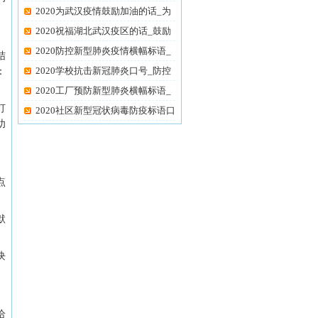
油
2020为武汉疫情鼓励加油的话_为
武
2020祝福湖北武汉疫区的话_鼓励
武
2020防控新型肺炎疫情横幅标语_
结
抗
2020学校抗击新冠肺炎口号_防控
：
新
2020工厂预防新型肺炎横幅标语_
灯
企
2020社区新型冠状病毒防疫标语口
幼
点
默
块
给