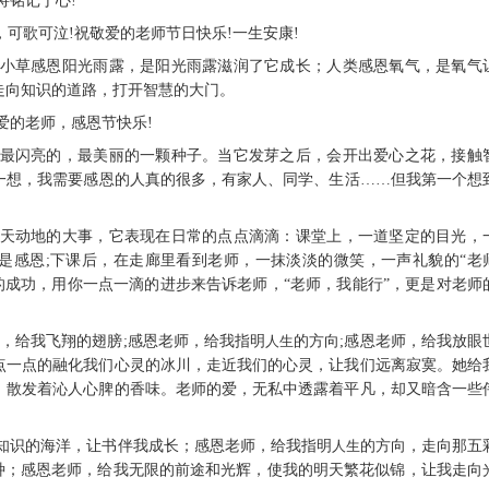
将铭记于心!
，可歌可泣!祝敬爱的老师节日快乐!一生安康!
天；小草感恩阳光雨露，是阳光雨露滋润了它成长；人类感恩氧气，是氧气
走向知识的道路，打开智慧的大门。
爱的老师，感恩节快乐!
实，最闪亮的，最美丽的一颗种子。当它发芽之后，会开出爱心之花，接触
一想，我需要感恩的人真的很多，有家人、同学、生活……但我第一个想
么惊天动地的大事，它表现在日常的点点滴滴：课堂上，一道坚定的目光，
是感恩;下课后，在走廊里看到老师，一抹淡淡的微笑，一声礼貌的“老
的成功，用你一点一滴的进步来告诉老师，“老师，我能行”，更是对老师
师，给我飞翔的翅膀;感恩老师，给我指明
人生
的方向;感恩老师，给我放眼
点一点的融化我们心灵的冰川，走近我们的心灵，让我们远离寂寞。她给
，散发着沁人心脾的香味。老师的爱，无私中透露着平凡，却又暗含一些
那知识的海洋，让书伴我成长；感恩老师，给我指明
人生
的方向，走向那五
种；感恩老师，给我无限的前途和光辉，使我的明天繁花似锦，让我走向