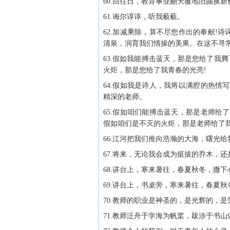
60.回往日，教育事业翻天覆地旧颜换
61.诲尔谆谆，听我藐藐。
62.加减乘除，算不尽您作出的奉献!
清泉，润育我们情操的美果。在这不寻
63.假如我能搏击蓝天，那是您给了我
火炬，那是您给了我青春的光亮!
64.假如我是诗人，我将以满腔的热
精深的老师。
65.假如咱们能搏击蓝天，那是老师
假如咱们是不灭的火炬，那是老师给了
66.江河把我们推向浩瀚的大海，曙光
67.将来，无论我会成为挺拔的乔木，
68.讲台上，寒来暑往，春夏秋冬，撒
69.讲台上，书桌旁，寒来暑往，春夏
70.教师的职业是神圣的，是光辉的，
71.教师泛舟于学海为帆桨，跋涉于书