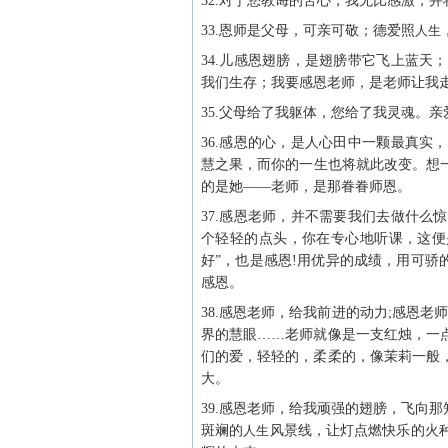
32.对于您教诲的苦心，我无比感激，并
33.恩师是父母，可亲可敬；德爱照
人生
34.儿感恩翅膀，是翅膀带它飞上蓝
我们生存；我要感恩老师，是老师让我
35.父母给了我躯体，您给了我灵魂。亲
36.感恩的心，是人心田中一颗最真
慧之果，而你的一生也将就此改变。想
的是她——老师，是那眷眷师恩。
37.感恩老师，并不需要我们去做什
个轻轻的点头，你在专心地听课，这便
好”，也是感恩!用优异的成绩，用可骄
感恩。
38.感恩老师，给我前进的动力;感恩老
界的慧眼……老师就像是一支红烛，一
们的爱，轻轻的，柔柔的，像茉莉一般
大。
39.感恩老师，给我顽强的翅膀，飞向
斑斓的
人生
风景线，让灯点燃快乐的火