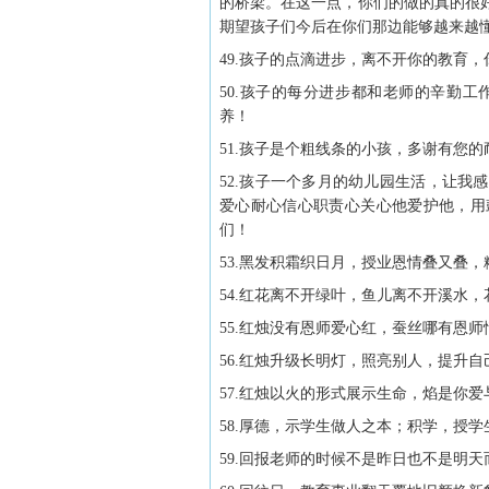
的桥梁。在这一点，你们的做的真的很
期望孩子们今后在你们那边能够越来越
49.孩子的点滴进步，离不开你的教育
50.孩子的每分进步都和老师的辛勤
养！
51.孩子是个粗线条的小孩，多谢有您
52.孩子一个多月的幼儿园生活，让
爱心耐心信心职责心关心他爱护他，用
们！
53.黑发积霜织日月，授业恩情叠又叠
54.红花离不开绿叶，鱼儿离不开溪水
55.红烛没有恩师爱心红，蚕丝哪有恩
56.红烛升级长明灯，照亮别人，提升
57.红烛以火的形式展示生命，焰是你
58.厚德，示学生做人之本；积学，授
59.回报老师的时候不是昨日也不是明