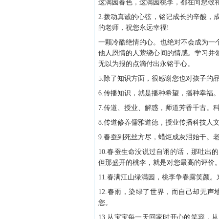
这满园春色，这满园桃李，都在向您敬礼
2.拨动真诚的心弦，铭记成长的辛酸，
的老师，祝您永远幸福!
一颗冷酷绝情的心。也绝对不会成为一
他人恩情的人萦绕心间的情感。学习并
无以为报的点滴付出永铭于心。
5.除了知识方面，很感谢您也对孩子的
6.传播知识，就是播种希望，播种幸福
7.传道、授业、解惑，师道芳香千古。
8.传道修养儒雅道德，授业传播科技人
9.春蚕到死丝方尽，蜡炬成灰泪始干。
10.春蚕生命没说过自诩的话，那吐
但那盛开的桃李，就是对您最高的评价
11.春满江山绿满园，桃李争春露笑颜
12.春雨，染绿了世界，而自己却无
您。
13.从宝宝每一天回家时开心的笑容