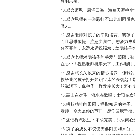
辉的未来。
40.感念师恩，恩泽四海，海角天涯桃
41.感谢恩师有一道彩虹不出此刻雨
做人。
42.感谢老师对孩子的辛勤培育。我
而且思维敏捷、注意力集中、想象力丰
分不开的，永远永远祝福您，给我孩子
43.感谢老师对我孩子的关爱与照顾
在心中！祝愿老师桃李天下，工作顺利
44.感谢您长久以来的精心培养，使
教给我的孩子打开知识宝库的金钥匙！
的滋润下，像种子一样发芽长大！衷心
45.高山在欢呼，流水在歌唱；太阳在
46.耕耘精神的田园，播撒知识的种
老师，今天是你的节日，愿你健康幸福
47.还记得您说过：不求完美，只求问心
48.孩子的成长不仅仅需要阳光和水