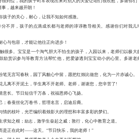
好很到位，我的孩子时常表现出来对别人的关爱让咱们很欣慰，多谢你们
懂事，越来越开朗！
，你孩子的关心，耐心，让我不知如何感激。
工作分不开，孩子的点滴成长都与老师的谆谆教导相关。感谢你们对我儿
的耐心与包容，才能让他往正向进步！
我感触很多。宝宝是一个淘气胆大不怕生的孩子，入园以来，老师们以极大
鼓励赏识参与等教育方法帮忙他，把爱渗透到宝宝幼小的心里。多谢老
，粉笔无言写春秋，园丁风貌心中留，愿把红烛比做您，化为一片赤诚心。
，花儿离不开泥土，学生离不开老师。老师，谢谢您，您辛苦了!
师情意长。节日短信千万条，祝福恩师心飞扬。
自己；春蚕丝化万卷书，哲理名言，启迪后裔。
爱与情的枝叶，光芒编织着烛影大的理想和丰富多彩的梦幻。
学生求知之根；
励志
，激学生奋起之威；敦行，化心中教育之道。
天而是正在此时——这天。“节日快乐，我的老师！”