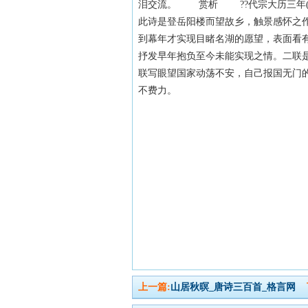
泪交流。 赏析 ??代宗大历三年(7
此诗是登岳阳楼而望故乡，触景感怀之
到幕年才实现目睹名湖的愿望，表面看
抒发早年抱负至今未能实现之情。二联
联写眼望国家动荡不安，自己报国无门
不费力。
上一篇:
山居秋暝_唐诗三百首_格言网