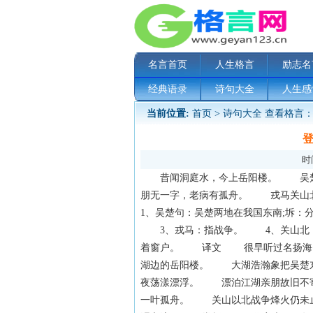
名言首页
人生格言
励志名
经典语录
诗句大全
人生感
当前位置:
首页
>
诗句大全
查看格言：
登
时间
昔闻洞庭水，今上岳阳楼。 吴楚
朋无一字，老病有孤舟。 戎马
1、吴楚句：吴楚两地在我国东南;坼
3、戎马：指战争。 4、关山北
着窗户。 译文 很早听过名扬海
湖边的岳阳楼。 大湖浩瀚象把吴楚
夜荡漾漂浮。 漂泊江湖亲朋故旧
一叶孤舟。 关山以北战争烽火仍未