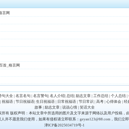
格言网
百首_格言网
诗句大全
|
名言名句
|
名言警句
|
名人介绍
|
总结
|
励志文章
|
工作总结
|
个人总结
|
|
祝福语
|
节日祝福语
|
生日祝福语
|
日常祝福语
|
节日常识
|
高考
|
心得体会
|
经
故事
|
励志文章
|
说说心情
|
笑话大全
35 版权所有 版权声明：本站文章中所选用的图片及文字来源于网络以及用户投稿
并不愿意我们使用，如果有侵权请立即联系：geyan123@88.com，我们立
津ICP备2025034719号-1