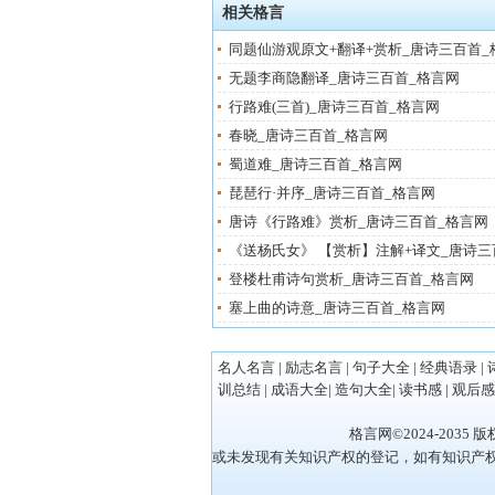
相关格言
同题仙游观原文+翻译+赏析_唐诗三百首_
无题李商隐翻译_唐诗三百首_格言网
行路难(三首)_唐诗三百首_格言网
春晓_唐诗三百首_格言网
蜀道难_唐诗三百首_格言网
琵琶行·并序_唐诗三百首_格言网
唐诗《行路难》赏析_唐诗三百首_格言网
《送杨氏女》 【赏析】注解+译文_唐诗三
登楼杜甫诗句赏析_唐诗三百首_格言网
塞上曲的诗意_唐诗三百首_格言网
名人名言
|
励志名言
|
句子大全
|
经典语录
|
训总结
|
成语大全
|
造句大全
|
读书感
|
观后感
格言网©2024-20
或未发现有关知识产权的登记，如有知识产权人