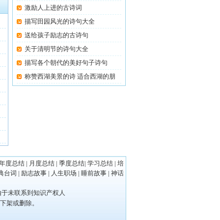
激励人上进的古诗词
描写田园风光的诗句大全
送给孩子励志的古诗句
关于清明节的诗句大全
描写各个朝代的美好句子诗句
称赞西湖美景的诗 适合西湖的朋
友
年度总结
|
月度总结
|
季度总结
|
学习总结
|
培
典台词
|
励志故事
|
人生职场
|
睡前故事
|
神话
，由于未联系到知识产权人
即下架或删除。