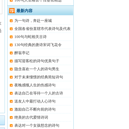
100句人生格言个性签名精选
最新内容
为一句诗，奔赴一座城
末
全国各省份直辖市代表诗句及代表
毫
100句与蛇相关古诗
130句经典的唐诗宋词飞花令
醉翁亭记
描写迎客松的诗句优美句子
隐含喜欢一个人的诗句男生
对于未来憧憬的经典简短诗句
夜晚感慨人生的伤感诗句
表达自己在等待一个人的古诗
送友人中最打动人心诗句
激励自己不断向前的诗句
绝美的古代爱情诗词
表达对一个女孩想念的诗句