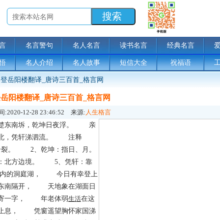
言
名言警句
名人名言
读书名言
经典名言
悟
名人介绍
名人故事
短信大全
祝福语
登岳阳楼翻译_唐诗三百首_格言网
岳阳楼翻译_唐诗三百首_格言网
:
2020-12-28 23:46:52
来源:
人生格言
东南坼，乾坤日夜浮。 亲
关山北，凭轩涕泗流。 注释
：分裂。 2、乾坤：指日、月。
：北方边境。 5、凭轩：靠
内的洞庭湖， 今日有幸登上
东南隔开， 天地象在湖面日
不寄一字， 年老体弱
生活
在这
止息， 凭窗遥望胸怀家国涕