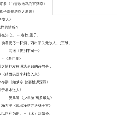
。岑参《白雪歌送武判官归京》
卜算子送鲍浩然之浙东》
送友人》
怎样的情感？
在知心。－(春秋)孟子。
。劝君更尽一杯酒，西出阳关无故人。(王维。
。——高適《夜别韦司士》
。－《雁门集》
观之情抒发得淋漓尽致的诗句是，
参《碛西头送李判官入京》
李存勖《如梦令·曾宴桃源深洞》
《于易水送人》
。——晏几道《少年游·离多最是》
。杨万里《晓出净慈寺送林子方》
人以同利为朋。－（宋）欧阳修。