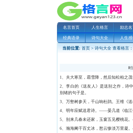
名言首页
人生格言
励志名
经典语录
诗句大全
人生感
当前位置:
首页
>
诗句大全
查看格言：
时间
1、夫大寒至，霜雪降，然后知松柏之
2、李白的《送友人》是送别之作，诗
别绪的句子是。
3、万壑树参天，千山响杜鹃。王维《送
4、明年应赋送君诗。——晏几道《临江
5、别来几春未还家，玉窗五见樱桃花
6、瀚海阑干百丈冰，愁云惨淡万里凝