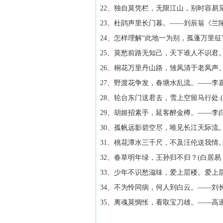
22、独自莫凭栏，无限江山，别时容易
23、杜鹃声里长门暮。——刘辰翁《兰
24、怎样理解“此地一为别，孤蓬万里征
25、莫愁前路无知己，天下谁人不识君。
26、桐花万里丹山路，雏凤清于老凤声
27、野渡花争发，春塘水乱流。——李
28、轮台东门送君去，雪上空留马行处.
29、胡姬招素手，延客醉金樽。——李
30、孤帆远影碧空尽，唯见长江天际流
31、桃花潭水三千尺，不及汪伦送我情。
32、春草明年绿，王孙归不归？(白居易
33、少年不识愁滋味，爱上层楼。爱上
34、不为怜同病，何人到白云。——刘
35、离魂莫惆怅，看取宝刀雄。——高