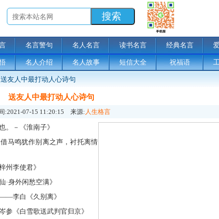
言
名言警句
名人名言
读书名言
经典名言
悟
名人介绍
名人故事
短信大全
祝福语
送友人中最打动人心诗句
送友人中最打动人心诗句
:
2021-07-15 11:20:15
来源:
人生格言
茂也。－《淮南子》
中借马鸣犹作别离之声，衬托离情
梓州李使君》
仙·身外闲愁空满》
。——李白《久别离》
。岑参《白雪歌送武判官归京》