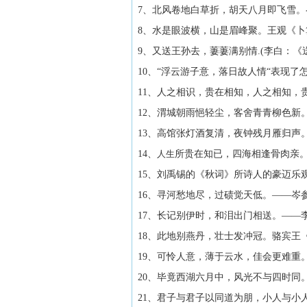
7、北风卷地白草折，胡天八月即飞雪
8、水是眼波横，山是眉峰聚。王观《
9、又送王孙去，萋萋满别情.(李白：《
10、“浮云游子意，落日故人情“表现了
11、人之相识，贵在相知，人之相知，贵
12、渭城朝雨悒轻尘，客舍青青柳色新
13、高馆张灯酒复清，夜钟残月雁归声
14、
人生
所贵在知已，四海相逢骨肉亲
15、刘禹锡的《秋词》所诗人的豪迈乐
16、寻河愁地尽，过碛觉天低。——岑
17、长记别伊时，和泪出门相送。——
18、此地别燕丹，壮士发冲冠。骆宾王
19、可怜人意，薄于云水，佳会更难重
20、毕竟西湖六月中，风光不与四时同
21、君子与君子以同道为朋，小人与小