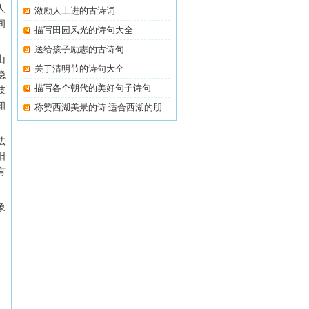
人
激励人上进的古诗词
间
描写田园风光的诗句大全
。
送给孩子励志的古诗句
山
关于清明节的诗句大全
隐
描写各个朝代的美好句子诗句
波
知
称赞西湖美景的诗 适合西湖的朋
友
法
阳
有
象