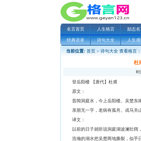
名言首页
人生格言
励志名
经典语录
诗句大全
人生感
当前位置:
首页
>
诗句大全
查看格言：
杜
时间
登岳阳楼 【唐代】杜甫
原文：
昔闻洞庭水，今上岳阳楼。吴楚东南
亲朋无一字，老病有孤舟。戎马关山
译文：
以前的日子就听说洞庭湖波澜壮阔，
浩瀚的湖水把吴楚两地撕裂，似乎日