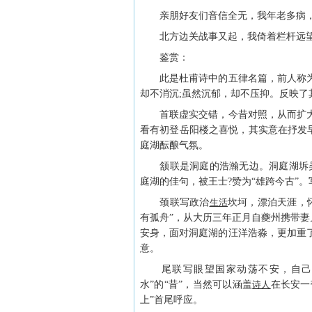
亲朋好友们音信全无，我年老多病，
北方边关战事又起，我倚着栏杆远望
鉴赏：
此是杜甫诗中的五律名篇，前人称为
却不消沉;虽然沉郁，却不压抑。反映了
首联虚实交错，今昔对照，从而扩大
看有初登岳阳楼之喜悦，其实意在抒发早
庭湖酝酿气氛。
颔联是洞庭的浩瀚无边。洞庭湖坼吴
庭湖的佳句，被王士?赞为“雄跨今古”
颈联写政治
生活
坎坷，漂泊天涯，怀
有孤舟”，从大历三年正月自夔州携带妻
安身，面对洞庭湖的汪洋浩淼，更加重
意。
尾联写眼望国家动荡不安，自己报
水”的“昔”，当然可以涵盖
诗人
在长安一
上”首尾呼应。