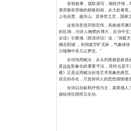
首联叙事，颔联描写，颈联抒情，尾联
屏弃眼前景物的精微刻画，从大处着笔
上包吴楚、越关山。其身世之悲，国家
这首诗意境开阔宏伟，风格雄浑渊深
的壮阔，与诗人胸襟的博大，在诗中互
丛话》引蔡绦《西清诗话》说：“洞庭
撼岳阳城’，则洞庭空旷无际，气象雄张
少陵胸中吞几云梦也。”
全诗纯用赋法，从头到尾都是叙述的
是
诗歌
形象化的重要手法，其特点是不
楼》正是运用赋法创造艺术形象的典范
语言的存在，只觉得诗人的思想感情撞
全诗以自叙和抒情为主，真挚感人;写
描绘得壮阔而又生动。