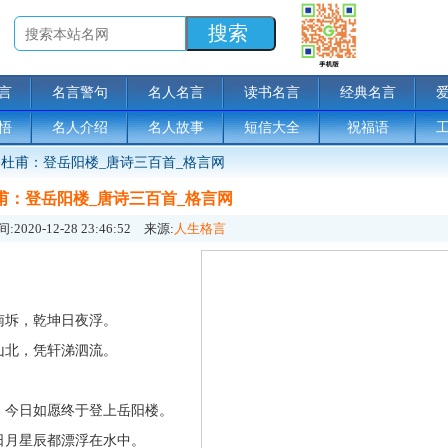
言
名言警句
名人名言
读书名言
经典名言
悟
名人介绍
名人故事
短信大全
祝福语
杜甫：登岳阳楼_唐诗三百首_格言网
甫：登岳阳楼_唐诗三百首_格言网
:
2020-12-28 23:46:52
来源:
人生格言
坼，乾坤日夜浮。
北，凭轩涕泗流。
今日如愿终于登上岳阳楼。
月星辰都漂浮在水中。