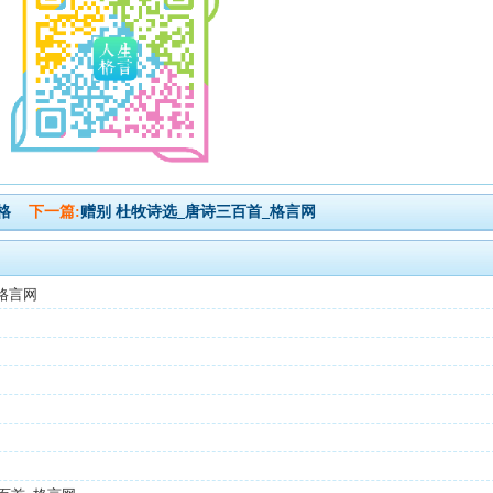
格
下一篇:
赠别 杜牧诗选_唐诗三百首_格言网
格言网