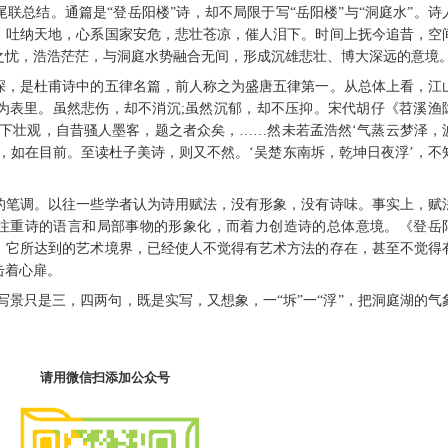
总结。通篇是“登岳阳楼”诗，却不局限于写“岳阳楼”与“洞庭水”。诗
，吐纳天地，心系国家安危，悲壮苍凉，催人泪下。时间上抚今追昔，空
之忧，浩浩茫茫，与洞庭水势融合无间，形成沉雄悲壮、博大深远的意境
，是杜甫诗中的五律名篇，前人称之为盛唐五律第一。从总体上看，江
为表里。虽然悲伤，却不消沉;虽然沉郁，却不压抑。宋代胡仔《苕溪渔
天下壮观，自昔骚人墨客，题之者众矣，……然未若孟浩然‘气蒸云梦泽，
，如在目前。至读杜子美诗，则又不然。‘吴楚东南坼，乾坤日夜浮’，不
笔调。以往一些学者认为诗用赋法，没有形象，没有诗味。事实上，赋
注重诗的语言和局部事物的形象化，而着力创造诗的总体意境。《登岳
。它所达到的艺术境界，已经使人不觉得有艺术方法的存在，甚至不觉得
击着心扉。
景只是三，四两句，既是实写，又想象，一“坼”一“浮”，把洞庭湖的气
请用微信扫添加公众号