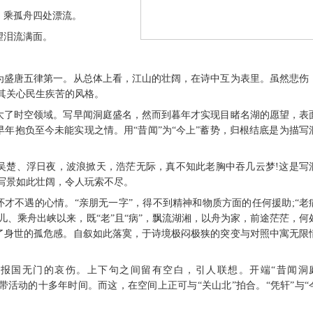
乘孤舟四处漂流。
泪流满面。
盛唐五律第一。从总体上看，江山的壮阔，在诗中互为表里。虽然悲伤
其关心民生疾苦的风格。
了时空领域。写早闻洞庭盛名，然而到暮年才实现目睹名湖的愿望，表
年抱负至今未能实现之情。用“昔闻”为“今上”蓄势，归根结底是为描写
楚、浮日夜，波浪掀天，浩茫无际，真不知此老胸中吞几云梦!这是写
。写景如此壮阔，令人玩索不尽。
才不遇的心情。“亲朋无一字”，得不到精神和物质方面的任何援助;“老
儿、乘舟出峡以来，既“老”且“病”，飘流湖湘，以舟为家，前途茫茫，何
了身世的孤危感。自叙如此落寞，于诗境极闷极狭的突变与对照中寓无限
国无门的哀伤。上下句之间留有空白，引人联想。开端“昔闻洞
带活动的十多年时间。而这，在空间上正可与“关山北”拍合。“凭轩”与“