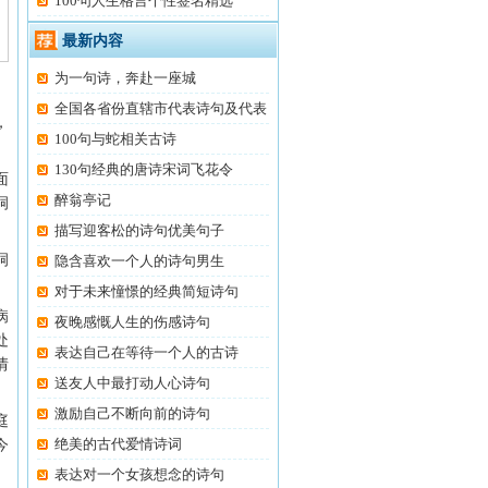
100句人生格言个性签名精选
最新内容
为一句诗，奔赴一座城
全国各省份直辖市代表诗句及代表
，
100句与蛇相关古诗
130句经典的唐诗宋词飞花令
面
醉翁亭记
洞
描写迎客松的诗句优美句子
洞
隐含喜欢一个人的诗句男生
对于未来憧憬的经典简短诗句
病
夜晚感慨人生的伤感诗句
处
表达自己在等待一个人的古诗
情
送友人中最打动人心诗句
激励自己不断向前的诗句
庭
绝美的古代爱情诗词
今
表达对一个女孩想念的诗句