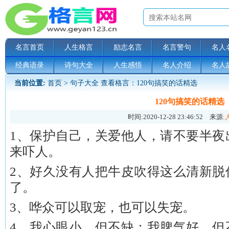
名言首页
人生格言
励志名言
名言警句
名人
经典语录
诗句大全
人生感悟
名人介绍
名人
当前位置:
首页
>
句子大全
查看格言：120句搞笑的话精选
120句搞笑的话精选
时间:
2020-12-28 23:46:52
来源:
1、保护自己，关爱他人，请不要半夜
来吓人。
2、好久没有人把牛皮吹得这么清新脱
了。
3、哗众可以取宠，也可以失宠。
4、我心眼小，但不缺；我脾气好，但