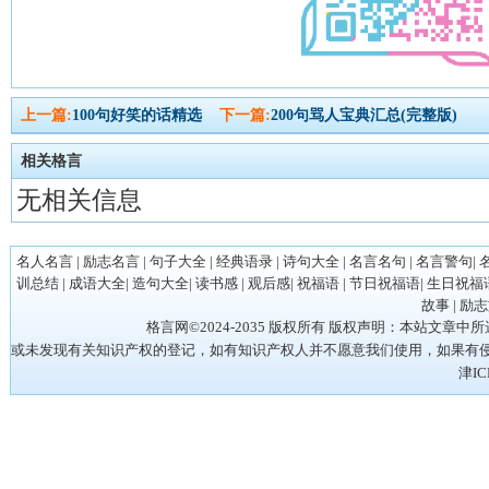
上一篇:
100句好笑的话精选
下一篇:
200句骂人宝典汇总(完整版)
相关格言
无相关信息
名人名言
|
励志名言
|
句子大全
|
经典语录
|
诗句大全
|
名言名句
|
名言警句
|
训总结
|
成语大全
|
造句大全
|
读书感
|
观后感
|
祝福语
|
节日祝福语
|
生日祝福
故事
|
励志
格言网©2024-2035 版权所有 版权声明：本站
或未发现有关知识产权的登记，如有知识产权人并不愿意我们使用，如果有侵权请立
津IC