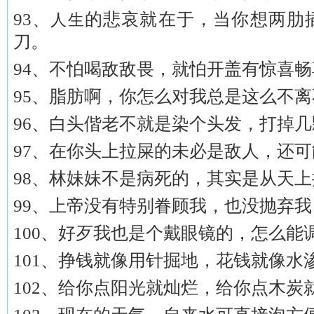
93、
的悲哀就在于，当你想两肋
人生
刀。
94、不怕喝敌敌畏，就怕开盖有惊喜
95、脂肪啊，你怎么对我总是这么不
96、白头偕老不就是染个头发，打掉
97、在你头上拉屎的未必是敌人，还
98、林妹妹不是病死的，其实是从天
99、上帝没有特别眷顾我，也没抛弃
100、好歹我也是个戴眼镜的，怎么能
101、挣钱就像用针掘地，花钱就像水
102、给你点阳光就灿烂，给你点木炭