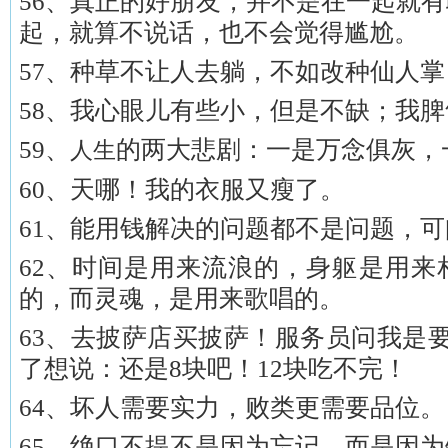
56、真正的好朋友，并不是在一起就
起，就算不说话，也不会觉得尴尬。
57、种草不让人去躺，不如改种仙人掌
58、我心眼儿有些小，但是不缺；我
59、
的两大悲剧：一是万念俱灰，
人生
60、天哪！我的衣服又瘦了。
61、能用钱解决的问题都不是问题，
62、时间是用来流浪的，身躯是用来
的，而灵魂，是用来歌唱的。
63、去披萨店买披萨！服务员问我是要
了想说：还是8块吧！12块吃不完！
64、坏人需要实力，败类更需要品位。
65、绝口不提不是因为忘记，而是因