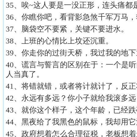
35、唉~这人要是一没正形，连头痛都
36、你瞧你吧，看背影急煞千军万马
37、脑袋空不要紧，关键不要进水。
38、上班的心情比上坟还沉重。
39、你走你的过街天桥，我过我的地
40、谎言与誓言的区别在于：一个是
人当真了。
41、将错就错，或者将计就计了，反
42、永远有多远？你小子就给我滚多远
43、就你这个样子，这个年龄，已经
44、黑夜给了我黑色的鼠标，我却用
45、政府想着怎么合理征税，老板想