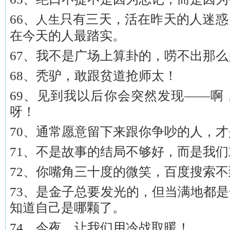
66、
只有三天，活在昨天的人迷惑
人生
在今天的人最踏实。
67、我不是广场上算卦的，唠不出那
68、秃驴，敢跟贫道抢师太！
69、见到我以后你会突然发现——啊
呀！
70、通常愿意留下来跟你争吵的人，
71、不是故事的结局不够好，而是我
72、你嘴角三十度的微笑，百度搜索不
73、是金子总要发光的，但当满地都
知道自己是哪颗了。
74、今夜，让我们用冷战取暖！