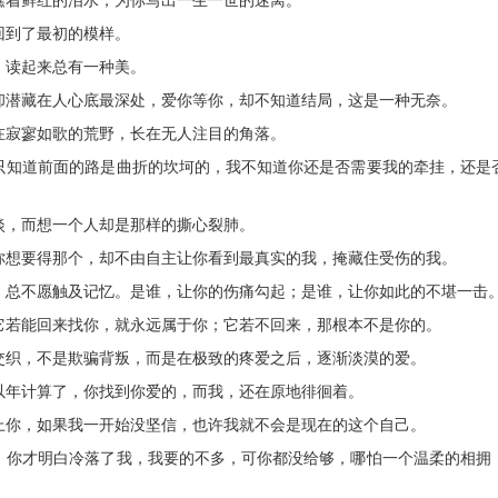
蘸着鲜红的泪水，为你写出一生一世的迷离。
回到了最初的模样。
，读起来总有一种美。
却潜藏在人心底最深处，爱你等你，却不知道结局，这是一种无奈。
在寂寥如歌的荒野，长在无人注目的角落。
我只知道前面的路是曲折的坎坷的，我不知道你还是否需要我的牵挂，还是
淡，而想一个人却是那样的撕心裂肺。
你想要得那个，却不由自主让你看到最真实的我，掩藏住受伤的我。
痛，总不愿触及记忆。是谁，让你的伤痛勾起；是谁，让你如此的不堪一击
它若能回来找你，就永远属于你；它若不回来，那根本不是你的。
交织，不是欺骗背叛，而是在极致的疼爱之后，逐渐淡漠的爱。
以年计算了，你找到你爱的，而我，还在原地徘徊着。
上你，如果我一开始没坚信，也许我就不会是现在的这个自己。
走，你才明白冷落了我，我要的不多，可你都没给够，哪怕一个温柔的相拥