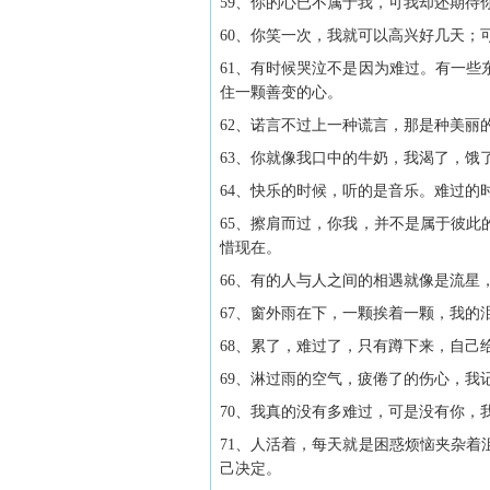
59、你的心已不属于我，可我却还期待
60、你笑一次，我就可以高兴好几天；
61、有时候哭泣不是因为难过。有一
住一颗善变的心。
62、诺言不过上一种谎言，那是种美丽
63、你就像我口中的牛奶，我渴了，饿
64、快乐的时候，听的是音乐。难过的
65、擦肩而过，你我，并不是属于彼
惜现在。
66、有的人与人之间的相遇就像是流星
67、窗外雨在下，一颗挨着一颗，我的
68、累了，难过了，只有蹲下来，自己
69、淋过雨的空气，疲倦了的伤心，我
70、我真的没有多难过，可是没有你，
71、人活着，每天就是困惑烦恼夹杂
己决定。