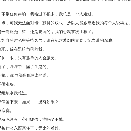
，不带任何声响，我错过了很多，我总是一个人难过。
敢一点，可我无法面对镜中颤抖的双眼，所以只能跟靠近我的每个人说再见
是一副躯壳，留，还是要留的，我的心就在次生根了。
阳如血的时光中等待风气，谁在纪念梦幻的青春，纪念谁的唏嘘。
发现，躲在黑暗角落的我。
了你一眼，只有孤单的人会寂寞。
睡了，呼呼中，懂了？是的。
怀抱，你与我鲜血淋漓的爱。
开做准备。
是继续令我难过。
够停留下来，如果……没有如果？
点寂寞。
已灰飞湮灭，心已疲倦，痛吗？不懂。
是被什么东西塞住了，无比的难过。