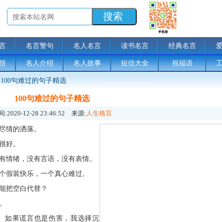
言
名言警句
名人名言
读书名言
经典名言
悟
名人介绍
名人故事
短信大全
祝福语
100句难过的句子精选
100句难过的句子精选
:
2020-12-28 23:46:52
来源:
人生格言
尽情的洒落。
很好。
没有情绪，没有言语，没有表情。
一个假装快乐，一个真心难过。
能把空白代替？
。
。如果谎言也是伤害，我选择沉