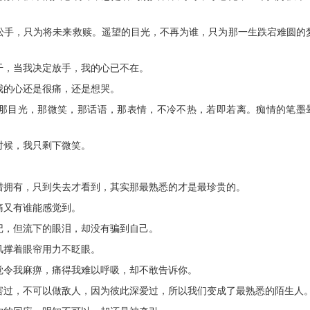
的松手，只为将未来救赎。遥望的目光，不再为谁，只为那一生跌宕难圆的
干，当我决定放手，我的心已不在。
我的心还是很痛，还是想哭。
疑那目光，那微笑，那话语，那表情，不冷不热，若即若离。痴情的笔墨
时候，我只剩下微笑。
惜拥有，只到失去才看到，其实那最熟悉的才是最珍贵的。
痛又有谁能感觉到。
记，但流下的眼泪，却没有骗到自己。
风撑着眼帘用力不眨眼。
觉令我麻痹，痛得我难以呼吸，却不敢告诉你。
伤害过，不可以做敌人，因为彼此深爱过，所以我们变成了最熟悉的陌生人