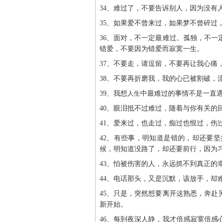
34、难过了，不要告诉别人，因为没有
35、如果爱不曾来过，如果梦不曾碎过
36、面对，不一定最难过。孤独，不
错爱，不要因为错爱而寂寞一生。
37、不要走，请逗留，不要再让我心痛
38、不要再折磨我，我的心已被割破，
39、我想
人生
中最难过的事情不是一直
40、眼泪抵不过难过，随着与你有关的
41、爱来过，也走过，痴过也恨过，伤
42、有些事，明知道是错的，却还要
候，明知道没路了，却还要前行，因为
43、怕被伤害的人，永远抓不到真正的
44、电话那头，又是沉默，该放手，却
45、只是，突然想要离开这熟悉，奔
新开始。
46、每到夜深人静，我才倍感寂寞倍