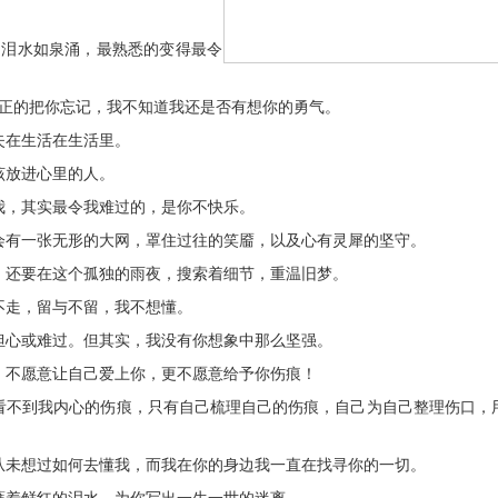
，泪水如泉涌，最熟悉的变得最令
真正的把你忘记，我不知道我还是否有想你的勇气。
失在生活在生活里。
该放进心里的人。
我，其实最令我难过的，是你不快乐。
会有一张无形的大网，罩住过往的笑靥，以及心有灵犀的坚守。
，还要在这个孤独的雨夜，搜索着细节，重温旧梦。
不走，留与不留，我不想懂。
担心或难过。但其实，我没有你想象中那么坚强。
，不愿意让自己爱上你，更不愿意给予你伤痕！
也看不到我内心的伤痕，只有自己梳理自己的伤痕，自己为自己整理伤口，
从未想过如何去懂我，而我在你的身边我一直在找寻你的一切。