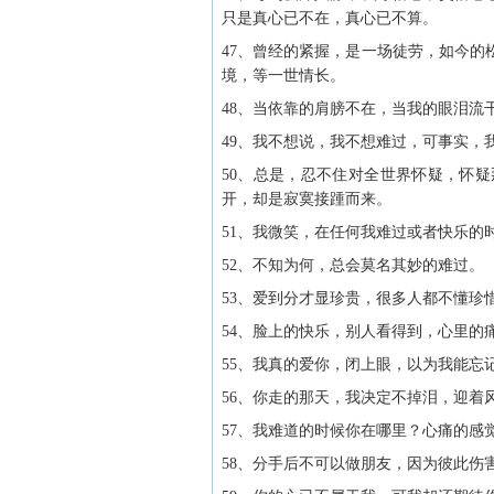
只是真心已不在，真心已不算。
47、曾经的紧握，是一场徒劳，如今
境，等一世情长。
48、当依靠的肩膀不在，当我的眼泪流
49、我不想说，我不想难过，可事实，
50、总是，忍不住对全世界怀疑，怀
开，却是寂寞接踵而来。
51、我微笑，在任何我难过或者快乐的
52、不知为何，总会莫名其妙的难过。
53、爱到分才显珍贵，很多人都不懂珍
54、脸上的快乐，别人看得到，心里的
55、我真的爱你，闭上眼，以为我能忘
56、你走的那天，我决定不掉泪，迎着
57、我难道的时候你在哪里？心痛的感
58、分手后不可以做朋友，因为彼此