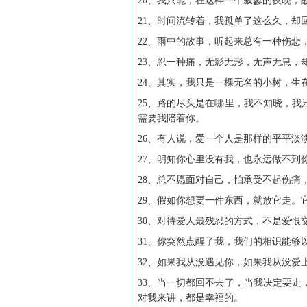
20、我只能，在这样一个寂寥的夜晚，
21、时间流转着，我孤单了这么久，却
22、雨中的故事，听起来总有一种伤悲
23、忍一种痛，无影无形，无声无息，
24、其实，我只是一棵无名的小树，生
25、路的尽头是在哪里，我不知晓，
需要我陪着你。
26、有人说，爱一个人是那样的平平淡
27、明知你心里没有我，也永远做不到
28、总不愿面对自己，怕承受不起伤
29、假如你想要一件东西，就放它走。
30、对待爱人最残忍的方式，不是爱恨
31、你突然点醒了我，我们的相识能够
32、如果我从没遇见你，如果我从没爱
33、当一切都回不去了，当我决定要
对我来讲，都是幸福的。