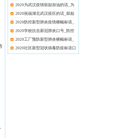
油
2020为武汉疫情鼓励加油的话_为
武
2020祝福湖北武汉疫区的话_鼓励
武
2020防控新型肺炎疫情横幅标语_
抗
2020学校抗击新冠肺炎口号_防控
新
2020工厂预防新型肺炎横幅标语_
否
企
2020社区新型冠状病毒防疫标语口
。
，