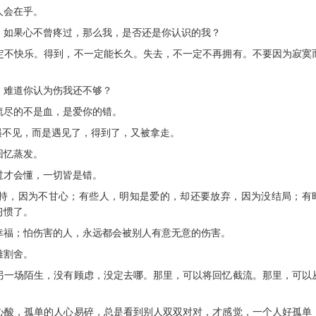
人会在乎。
，如果心不曾疼过，那么我，是否还是你认识的我？
一定不快乐。得到，不一定能长久。失去，不一定不再拥有。不要因为寂寞
，难道你认为伤我还不够？
流尽的不是血，是爱你的错。
遇不见，而是遇见了，得到了，又被拿走。
回忆蒸发。
过才会懂，一切皆是错。
坚持，因为不甘心；有些人，明知是爱的，却还要放弃，因为没结局；有
习惯了。
幸福；怕伤害的人，永远都会被别人有意无意的伤害。
难割舍。
赴另一场陌生，没有顾虑，没定去哪。那里，可以将回忆截流。那里，可以
感心酸，孤单的人心易碎，总是看到别人双双对对，才感觉，一个人好孤单