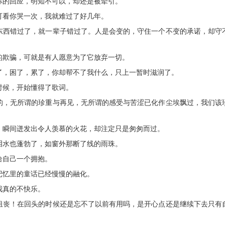
你的回应，明知不可以，却还是被牵引。
可看你哭一次，我就难过了好几年。
些东西错过了，就一辈子错过了。人是会变的，守住一个不变的承诺，却守
的欺骗，可就是有人愿意为了它放弃一切。
了，困了，累了，你却帮不了我什么，只上一暂时滋润了。
时候，开始懂得了歌词。
此的，无所谓的珍重与再见，无所谓的感受与苦涩已化作尘埃飘过，我们该
，瞬间迸发出令人羡慕的火花，却注定只是匆匆而过。
泪水也蓬勃了，如窗外那断了线的雨珠。
给自己一个拥抱。
记忆里的童话已经慢慢的融化。
我真的不快乐。
着沮丧！在回头的时候还是忘不了以前有用吗，是开心点还是继续下去只有