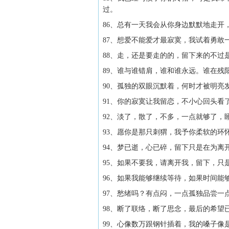
过。
86、总有一天我会从你身边默默地走开
87、想爱不能爱才最寂寞，我试着勇
88、走，还是要走的的，留下来的不过
89、谁与谁错肩，谁和谁永远。谁在残
90、孤独的双眼沉默着，何时才被明亮
91、你的寂寞让我留恋，不小心回头看
92、淡了，散了，不多，一点就够了，
93、愿你是那只刺猬，我予你柔软的环
94、梦已逝，心已碎，留下只是在为离
95、如果不要我，请离开我，留下，只
96、如果我能够继续等待，如果时间能
97、愁绪吗？有点闷，一点孤独品尝一
98、断了联络，断了思念，最后的希望
99、心像数万跟钢针插着，我的嗓子像