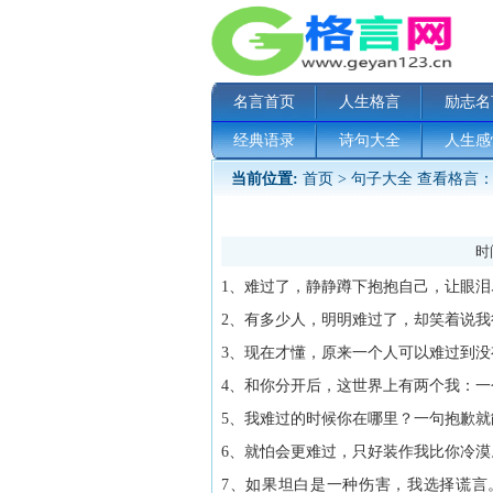
名言首页
人生格言
励志名
经典语录
诗句大全
人生感
当前位置:
首页
>
句子大全
查看格言：
时间
1、难过了，静静蹲下抱抱自己，让眼泪
2、有多少人，明明难过了，却笑着说我
3、现在才懂，原来一个人可以难过到
4、和你分开后，这世界上有两个我：
5、我难过的时候你在哪里？一句抱歉就
6、就怕会更难过，只好装作我比你冷漠
7、如果坦白是一种伤害，我选择谎言