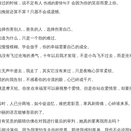
难过的时候，说不定有人
伤感的爱情句子
会因为你的笑容而爱上你。
的挽留还算不算？只愿不会成遗憾。
选择伤害别人，善良的人，选择伤害自己。
知道为什么，只是一个劲的难过。
底慢慢模糊。学会放手，你的幸福需要自己的成全。
小鸟没有飞过沧海的勇气，十年以后我才发现，不是小鸟飞不过去，而是沧
在无声中逝去，我走了，其实它没有来过，只是夜晚心异常柔软。
漠的向我告别，不感看你的冷漠的眼，心已碎成千片。
福就是摩天轮。你坐在幸福里可以俯视整个爱情。但是你站在爱情里，却要
飘落时，人已分两地，如今徒追忆，难把君影觅，寒风刺骨痛，心碎谁来系
华丽的语言能够形容的了。
没有笑意的眼睛仿佛在对我进行最后的审判，她真的要离我而去吗？
却不能冷落你。因为我害怕失去你的世界，即使我感到孤单，我也不会说我