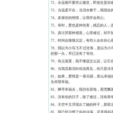
72、永远都不要停止微笑，即使在是你
73、当温柔不在，当泪水擦干，我现在
74、多谢你的绝情，让我学会死心。
75、有时，爱也是种伤害，残忍的人，
76、真讨厌那种感觉，心里难过，却不
77、时间会慢慢沉淀，有些人会在你心
78、我以为小鸟飞不过沧海，是以为
的那一头，早已没有了等待。
79、有点落寞，我不懂该怎么说，让它
80、当我流着泪向你说再见，你只是冷
81、如果，爱情是一座乐园，那么幸
头仰望幸福。
82、卿寻幸福去，我仍在原地，霜雪
83、没有你的日子，除了难过，没有再
84、天空中又浮现出了她的样子，那双
85、我已经习惯了你的冷落，可是我