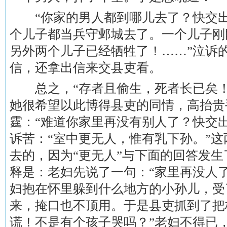
“你家的男人都到哪儿去了？快交出
个儿子都当兵守邺城去了。一个儿子刚
另外两个儿子已经牺牲了！……”泣诉
信，还拿出信来交县吏看。
总之，“存者且偷生，死者长已矣！
她很希望以此博得县吏的同情，高抬贵
霆：“难道你家里再没有别人了？快交
诉苦：“室中更无人，惟有乳下孙。”
去的，因为“更无人”与下面的回答发
释是：老妇先说了一句：“家里再没人
妇抱在怀里躲到什么地方的小孙儿，受
来，掩口也不顶用。于是县吏抓到了把
谎！不是有个孩子哭吗？”老妇不得已