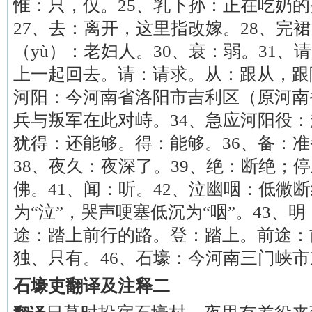
惟：只，仅。25、乳下孙：正在吃奶的
27、去：离开，这里指改嫁。28、完
（yù）：老妇人。30、衰：弱。31
上一起回去。请：请求。从：跟从，跟随
河阳：今河南省洛阳市吉利区（原河南
兵与叛军在此对峙。34、急应河阳役：
犹得：还能够。得：能够。36、备：准
38、夜久：夜深了。39、绝：断绝；
佛。41、闻：听。42、泣幽咽：低微
为“泣”，哭声哽塞低沉为“咽”。43、
途：踏上前行的路。登：踏上。前途：
独、只有。46、石壕：今河南三门峡
石壕吏翻译及注释二