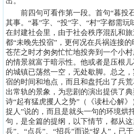
出。
前四句可看作第一段。首句“暮投石
其事。“暮”字、“投”字、“村”字都需
在封建社会里，由于社会秩序混乱和旅
都“未晚先投宿”，更何况在兵祸连接
苍茫之时才匆匆忙忙地投奔到一个小村
的情景就富于暗示性。他或者是压根儿
的城镇已荡然一空，无处歇脚。总之，
宿的时间和地点，而且和盘托出了兵荒
出常轨的景象，为悲剧的演出提供了典
诗“起有猛虎攫人之势”（《读杜心解》
捉人”说的，而且是就头一句的环境烘托
句，是全篇的提纲，以下情节，都从这
兵”、“点兵”、“招兵”而说“捉人”，