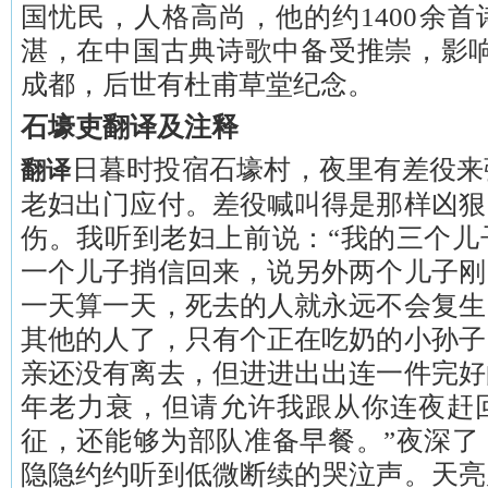
国忧民，人格高尚，他的约1400余
湛，在中国古典诗歌中备受推崇，影响深
成都，后世有杜甫草堂纪念。
石壕吏翻译及注释
日暮时投宿石壕村，夜里有差役来
翻译
老妇出门应付。差役喊叫得是那样凶狠
伤。我听到老妇上前说：“我的三个儿
一个儿子捎信回来，说另外两个儿子刚
一天算一天，死去的人就永远不会复生
其他的人了，只有个正在吃奶的小孙子
亲还没有离去，但进进出出连一件完好
年老力衰，但请允许我跟从你连夜赶
征，还能够为部队准备早餐。”夜深了
隐隐约约听到低微断续的哭泣声。天亮