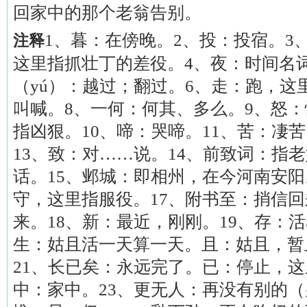
回家中的那个老翁告别。
1、暮：在傍晚。2、投：投宿。3
注释
这里指抓壮丁的差役。4、夜：时间名
（yú）：越过；翻过。6、走：跑，这
叫喊。8、一何：何其、多么。9、怒
指凶狠。10、啼：哭啼。11、苦：凄
13、致：对……说。14、前致词：指
话。15、邺城：即相州，在今河南安阳。
守，这里指服役。17、附书至：捎信
来。18、新：最近，刚刚。19、存：
生：姑且活一天算一天。且：姑且，暂
21、长已矣：永远完了。已：停止，这
中：家中。23、更无人：再没有别的（