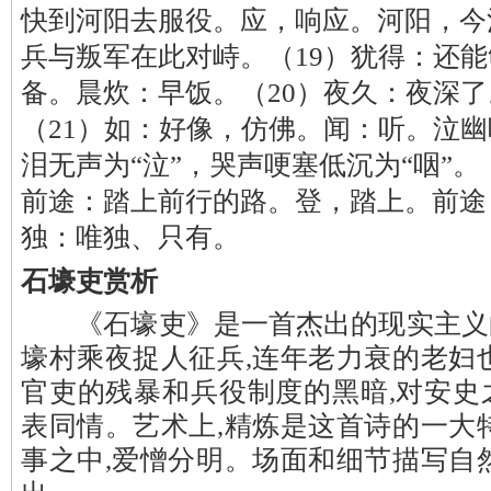
快到河阳去服役。应，响应。河阳，今
兵与叛军在此对峙。（19）犹得：还
备。晨炊：早饭。（20）夜久：夜深
（21）如：好像，仿佛。闻：听。泣
泪无声为“泣”，哭声哽塞低沉为“咽”。
前途：踏上前行的路。登，踏上。前途
独：唯独、只有。
石壕吏赏析
《石壕吏》是一首杰出的现实主义
壕村乘夜捉人征兵,连年老力衰的老妇
官吏的残暴和兵役制度的黑暗,对安史
表同情。艺术上,精炼是这首诗的一大
事之中,爱憎分明。场面和细节描写自