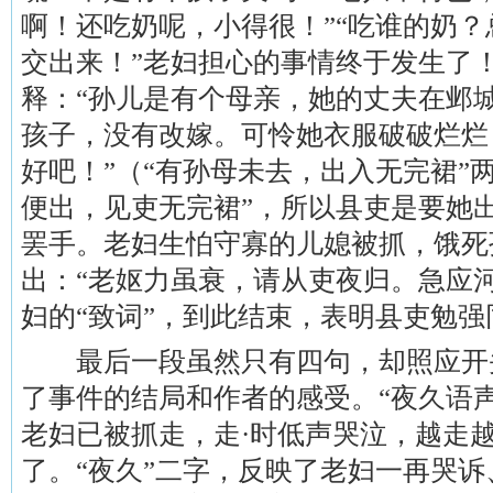
啊！还吃奶呢，小得很！”“吃谁的奶
交出来！”老妇担心的事情终于发生了
释：“孙儿是有个母亲，她的丈夫在邺
孩子，没有改嫁。可怜她衣服破破烂烂
好吧！”（“有孙母未去，出入无完裙”
便出，见吏无完裙”，所以县吏是要她
罢手。老妇生怕守寡的儿媳被抓，饿死
出：“老妪力虽衰，请从吏夜归。急应
妇的“致词”，到此结束，表明县吏勉强
最后一段虽然只有四句，却照应开
了事件的结局和作者的感受。“夜久语
老妇已被抓走，走·时低声哭泣，越走
了。“夜久”二字，反映了老妇一再哭