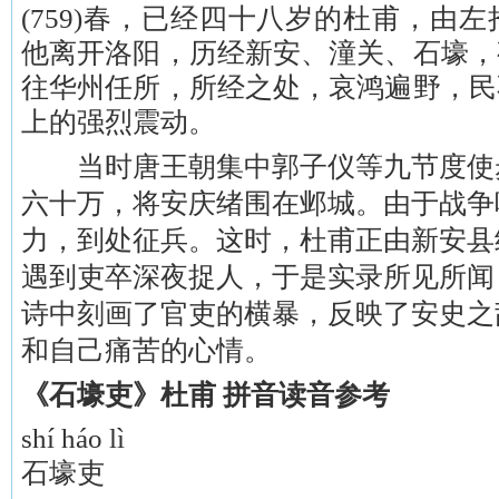
(759)春，已经四十八岁的杜甫，由
他离开洛阳，历经新安、潼关、石壕，
往华州任所，所经之处，哀鸿遍野，民
上的强烈震动。
当时唐王朝集中郭子仪等九节度使
六十万，将安庆绪围在邺城。由于战争
力，到处征兵。这时，杜甫正由新安县
遇到吏卒深夜捉人，于是实录所见所闻
诗中刻画了官吏的横暴，反映了安史之
和自己痛苦的心情。
《石壕吏》杜甫 拼音读音参考
shí háo lì
石壕吏