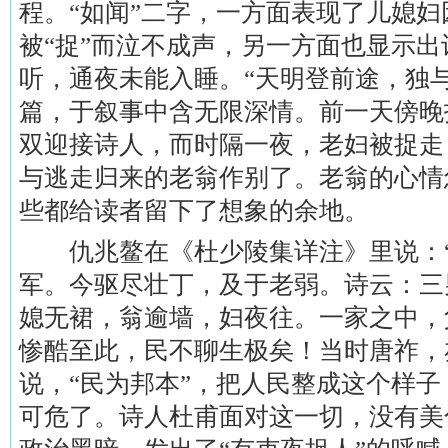
程。“如闻”二字，一方面表现了儿媳
被“捉”而泣不成声，另一方面也显示
听，通夜未能入睡。“天明登前途，独
篇，于叙事中含无限深情。前一天傍晚
双迎接诗人，而时隔一夜，老妇被捉走
与逃走归来的老翁作别了。老翁的心情
些都给读者留下了想象的余地。
仇兆鳌在《杜少陵集详注》里说：“
军。今驱尽壮丁，及于老弱。诗云：三
媳无裙，翁逾墙，妇夜往。一家之中，
惨酷至此，民不聊生极矣！当时唐祚，
说，“民为邦本”，把人民整成这个样
可危了。诗人杜甫面对这一切，没有美