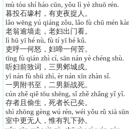
mù tóu shí háo cūn, yǒu lì yè zhuō rén.
暮投石壕村，有吏夜捉人。
lǎo wēng yú qiáng zǒu, lǎo fù chū mén kà
老翁逾墙走，老妇出门看。
lì hū yī hé nù, fù tí yī hé kǔ.
吏呼一何怒，妇啼一何苦。
tīng fù qián zhì cí, sān nán yè chéng shù.
听妇前致词，三男邺城戍。
yī nán fù shū zhì, èr nán xīn zhàn sǐ.
一男附书至，二男新战死。
cún zhě qiě tōu shēng, sǐ zhě zhǎng yǐ yǐ.
存者且偷生，死者长已矣。
shì zhōng gèng wú rén, wéi yǒu rǔ xià sūn
室中更无人，惟有乳下孙。