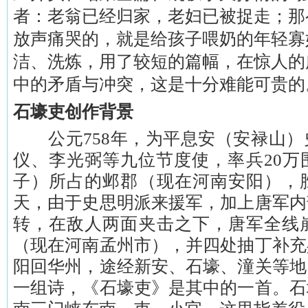
者：老翁已经归家，老妇已被捉走；那
放声痛哭的，就是给孩子喂奶的年轻寡
洁、洗炼，用了较短的篇幅，在惊人的
中的矛盾与冲突，这是十分难能可贵的
石壕吏创作背景
公元758年，为平息安（安禄山）
仪、李光弼等九位节度使，率兵20万
子）所占的邺郡（现在河南安阳），
天，由于史思明派来援军，加上唐军内
转，在敌人两面夹击之下，唐军全线
（现在河南孟州市），并四处抽丁补充
阳回华州，途经新安、石壕、潼关等地
一组诗，《石壕吏》是其中的一首。石