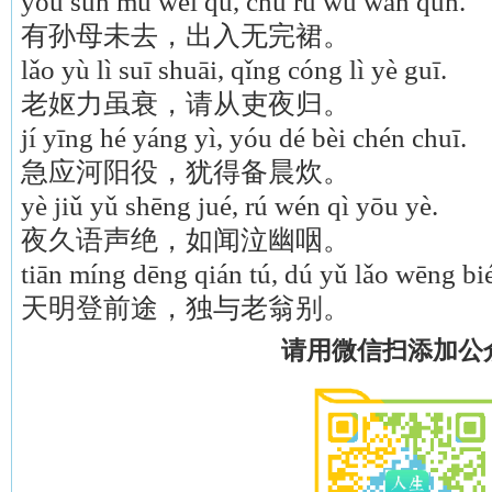
yǒu sūn mǔ wèi qù, chū rù wú wán qún.
有孙母未去，出入无完裙。
lǎo yù lì suī shuāi, qǐng cóng lì yè guī.
老妪力虽衰，请从吏夜归。
jí yīng hé yáng yì, yóu dé bèi chén chuī.
急应河阳役，犹得备晨炊。
yè jiǔ yǔ shēng jué, rú wén qì yōu yè.
夜久语声绝，如闻泣幽咽。
tiān míng dēng qián tú, dú yǔ lǎo wēng bié
天明登前途，独与老翁别。
请用微信扫添加公