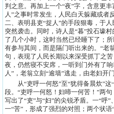
判之意。再加上一个“夜”字，含意更丰
人”之事时常发生，人民白天躲藏或者反
二、表明县吏“捉人”的手段狠毒，于
突然袭击。同时，诗人是“暮”投石壕村的
了几个小时，这时当然已经睡下了；所
有参与其间，而是隔门听出来的。“老
句，表现了人民长期以来深受抓丁之苦
夜，仍然寝不安席，一听到门外有了响
人”，老翁立刻“逾墙”逃走，由老妇开
从“吏呼一何怒”至“犹得备晨炊”这
段。“吏呼一何怒！妇啼一何苦！”两
写出了“吏”与“妇”的尖锐矛盾。一“呼”
一“苦”，形成了强烈的对照；两个状语