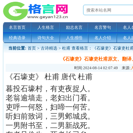
名言首页
人生格言
励志名言
名言警句
名人
经典语录
诗句大全
人生感悟
名人介绍
名人
当前位置:
首页
>
古诗精选
>
杜甫
查看格言：《石壕吏》石壕吏杜
《石壕吏》石壕吏杜甫原文、翻译
时间:
2024-08-14 02:07:49
来源:
《石壕吏》 杜甫 唐代 杜甫
暮投石壕村，有吏夜捉人。
老翁逾墙走，老妇出门看。
吏呼一何怒，妇啼一何苦。
听妇前致词，三男邺城戍。
一男附书至，二男新战死。