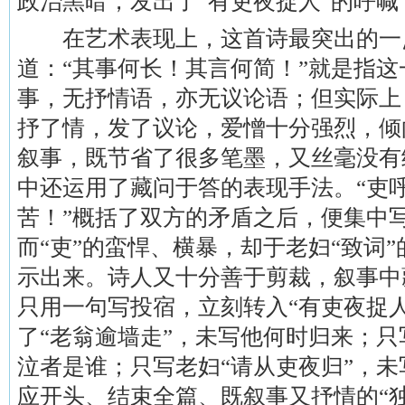
政治黑暗，发出了“有吏夜捉人”的呼
在艺术表现上，这首诗最突出的一
道：“其事何长！其言何简！”就是指
事，无抒情语，亦无议论语；但实际上
抒了情，发了议论，爱憎十分强烈，倾
叙事，既节省了很多笔墨，又丝毫没有
中还运用了藏问于答的表现手法。“吏
苦！”概括了双方的矛盾之后，便集中写
而“吏”的蛮悍、横暴，却于老妇“致词
示出来。诗人又十分善于剪裁，叙事中
只用一句写投宿，立刻转入“有吏夜捉
了“老翁逾墙走”，未写他何时归来；只
泣者是谁；只写老妇“请从吏夜归”，
应开头、结束全篇、既叙事又抒情的“