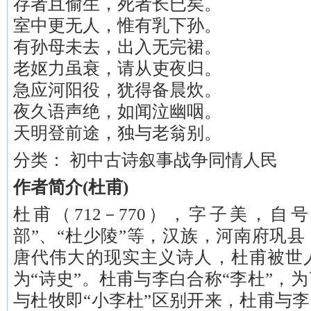
存者且偷生，死者长已矣。
室中更无人，惟有乳下孙。
有孙母未去，出入无完裙。
老妪力虽衰，请从吏夜归。
急应河阳役，犹得备晨炊。
夜久语声绝，如闻泣幽咽。
天明登前途，独与老翁别。
分类： 初中古诗叙事战争同情人民
作者简介(杜甫)
杜甫（712－770），字子美，自
部”、“杜少陵”等，汉族，河南府巩
唐代伟大的现实主义诗人，杜甫被世人
为“诗史”。杜甫与李白合称“李杜”，
与杜牧即“小李杜”区别开来，杜甫与李