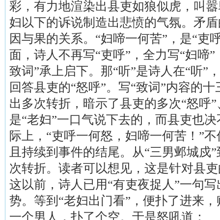
彩，有力地渲染出县吏如狼似虎，叫嚣
妇以下的诉说制造出悲愤的气氛。矛盾
因与果的关系。“妇啼一何苦”，是“吏
面，诗人不再写“吏呼”，全力写“妇啼”
致词”承上启下。那“听”是诗人在“听”，
回答县吏的“怒呼”。写“致词”内容的
出多次转折，暗示了县吏的多次“怒呼
是“老妇”一口气说下去的，而县吏也
际上，“吏呼一何怒，妇啼一何苦！”
且持续到事件的结尾。从“三男邺城戍”
次转折。读者可以想见，这是针对县吏
这以前，诗人已用“有吏夜捉人”一句
势。等到“老妇出门看”，便扑了进来
一个男人，扑了个空。于是怒吼道：