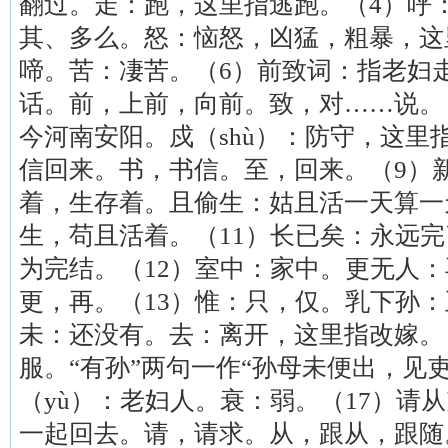
翻过。走：跑，这里指逃跑。（4）呼
其、多么。怒：恼怒，凶猛，粗暴，这
啼。苦：凄苦。（6）前致词：指老妇
话。前，上前，向前。致，对……说。
今河南安阳。戍（shù）：防守，这里
信回来。书，书信。至，回来。（9）新
着，生存着。且偷生：姑且活一天算一
生，苟且活着。（11）长已矣：永远
为完结。（12）室中：家中。更无人
更，再。（13）惟：只，仅。乳下孙：
未：还没有。去：离开，这里指改嫁。
服。“有孙”两句一作“孙母未便出，见吏
（yù）：老妇人。衰：弱。（17）请
一起回去。请，请求。从，跟从，跟随