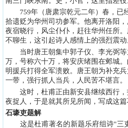
南三门峡东南。吏，小官，这里指差役
759年（唐肃宗乾元二年）春，已
拾遗贬为华州司功参军。他离开洛阳，
夜宿晓行，风尘仆仆，赶往华州任所。
不聊生，这引起诗人感情上的强烈震动
当时唐王朝集中郭子仪、李光弼等
万，号称六十万，将安庆绪围在邺城。
明援兵打得全军溃败。唐王朝为补充兵
一带，强行抓人当兵，人民苦不堪言。
这时，杜甫正由新安县继续西行，
夜捉人，于是就其所见所闻，写成这篇
石壕吏题解
这是杜甫著名的新题乐府组诗"三吏