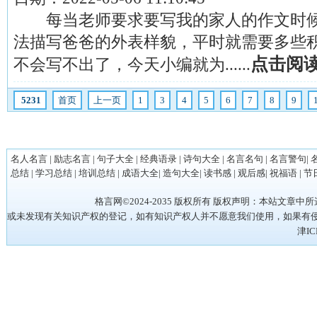
每当老师要求要写我的家人的作文时候
法描写爸爸的外表样貌，平时就需要多些
点击阅
不会写不出了，今天小编就为......
5231
首页
上一页
1
3
4
5
6
7
8
9
名人名言
|
励志名言
|
句子大全
|
经典语录
|
诗句大全
|
名言名句
|
名言警句
|
总结
|
学习总结
|
培训总结
|
成语大全
|
造句大全
|
读书感
|
观后感
|
祝福语
|
节
格言网©2024-2035 版权所有 版权声明：本站
或未发现有关知识产权的登记，如有知识产权人并不愿意我们使用，如果有侵权请立
津IC