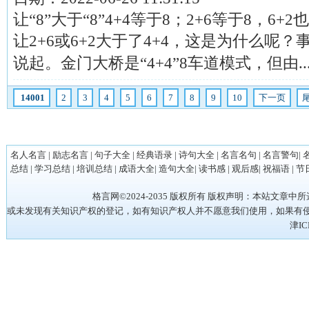
让“8”大于“8”4+4等于8；2+6等于8，6
让2+6或6+2大于了4+4，这是为什么呢
说起。金门大桥是“4+4”8车道模式，但由....
14001
2
3
4
5
6
7
8
9
10
下一页
名人名言
|
励志名言
|
句子大全
|
经典语录
|
诗句大全
|
名言名句
|
名言警句
|
总结
|
学习总结
|
培训总结
|
成语大全
|
造句大全
|
读书感
|
观后感
|
祝福语
|
节
格言网©2024-2035 版权所有 版权声明：本站
或未发现有关知识产权的登记，如有知识产权人并不愿意我们使用，如果有侵权请立
津IC